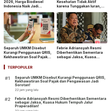
2026, Harga Biodiesel
Kesehatan Tidak Aktif
Indonesia Naik Jadi
karena Tunggakan Iuran,
Rp14.924 per Liter!
Potensi Defisit Capai Rp2
Triliun per Bulan!
Separuh UMKM Disebut
Febrie Adriansyah Resmi
Kurangi Penggunaan QRIS,
Diberhentikan Sementara
Kekhawatiran Soal Pajak
sebagai Jaksa, Kuasa
dan Pengawasan Jadi
Hukum Tempuh Jalur
Sorotan!
Praperadilan!
TERPOPULER
Separuh UMKM Disebut Kurangi Penggunaan QRIS,
#1
Kekhawatiran Soal Pajak dan Pengawasan Jadi
Sorotan!
22 jam yang lalu
Febrie Adriansyah Resmi Diberhentikan Sementara
#2
sebagai Jaksa, Kuasa Hukum Tempuh Jalur
Praperadilan!
22 jam yang lalu