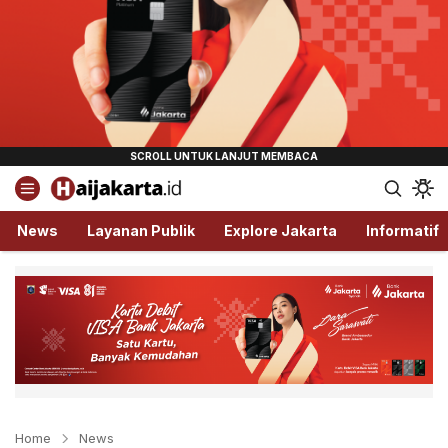
Haijakarta.id
Semua Tentang Jakarta Ada Disini!
News
Layanan Publik
Explore Jakarta
Informatif
Home
News