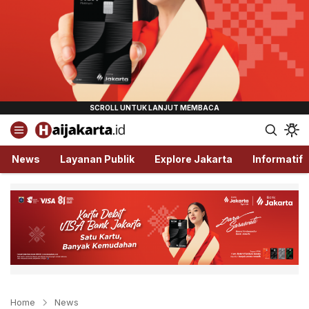
Haijakarta.id
Semua Tentang Jakarta Ada Disini!
News
Layanan Publik
Explore Jakarta
Informatif
Home
News