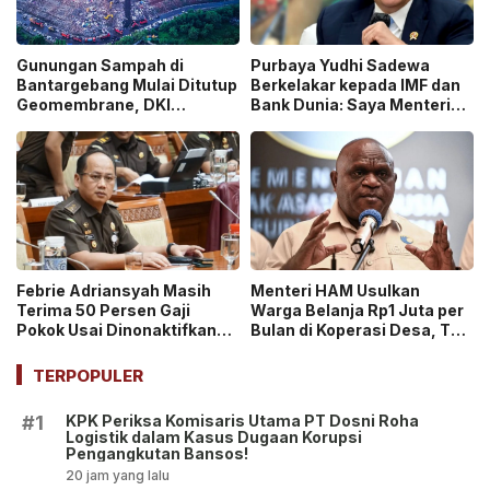
Gunungan Sampah di
Purbaya Yudhi Sadewa
Bantargebang Mulai Ditutup
Berkelakar kepada IMF dan
Geomembrane, DKI
Bank Dunia: Saya Menteri
Percepat Penghentian
Keuangan Paling Tidak
Sistem Open Dumping!
Beruntung di Dunia!
Febrie Adriansyah Masih
Menteri HAM Usulkan
Terima 50 Persen Gaji
Warga Belanja Rp1 Juta per
Pokok Usai Dinonaktifkan
Bulan di Koperasi Desa, Tuai
sebagai Jaksa, Tunjangan
Pro dan Kontra!
ASN Dihentikan!
TERPOPULER
KPK Periksa Komisaris Utama PT Dosni Roha
#1
Logistik dalam Kasus Dugaan Korupsi
Pengangkutan Bansos!
20 jam yang lalu