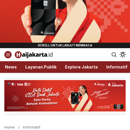
Haijakarta.id
Semua Tentang Jakarta Ada Disini!
News
Layanan Publik
Explore Jakarta
Informatif
Home
Informatif