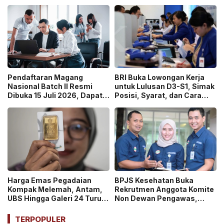
Graduate Belajar di Industri
pada 2026, Cek Syaratnya!
Media Digital!
Pendaftaran Magang
BRI Buka Lowongan Kerja
Nasional Batch II Resmi
untuk Lulusan D3-S1, Simak
Dibuka 15 Juli 2026, Dapat
Posisi, Syarat, dan Cara
Uang Saku Setara UMP!
Daftarnya
Harga Emas Pegadaian
BPJS Kesehatan Buka
Kompak Melemah, Antam,
Rekrutmen Anggota Komite
UBS Hingga Galeri 24 Turun
Non Dewan Pengawas,
pada 14 Juli 2026
Dibuka hingga 18 Juli 2026!
TERPOPULER