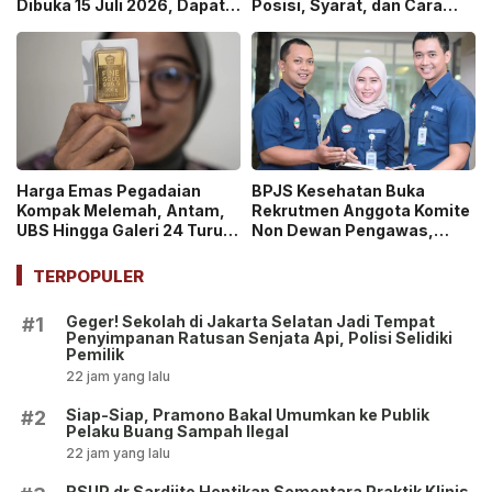
Dibuka 15 Juli 2026, Dapat
Posisi, Syarat, dan Cara
Uang Saku Setara UMP!
Daftarnya
Harga Emas Pegadaian
BPJS Kesehatan Buka
Kompak Melemah, Antam,
Rekrutmen Anggota Komite
UBS Hingga Galeri 24 Turun
Non Dewan Pengawas,
pada 14 Juli 2026
Dibuka hingga 18 Juli 2026!
TERPOPULER
Geger! Sekolah di Jakarta Selatan Jadi Tempat
#1
Penyimpanan Ratusan Senjata Api, Polisi Selidiki
Pemilik
22 jam yang lalu
Siap-Siap, Pramono Bakal Umumkan ke Publik
#2
Pelaku Buang Sampah Ilegal
22 jam yang lalu
RSUP dr Sardjito Hentikan Sementara Praktik Klinis