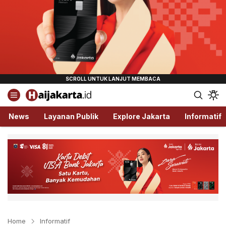
Haijakarta.id
Semua Tentang Jakarta Ada Disini!
News
Layanan Publik
Explore Jakarta
Informatif
Home
Informatif