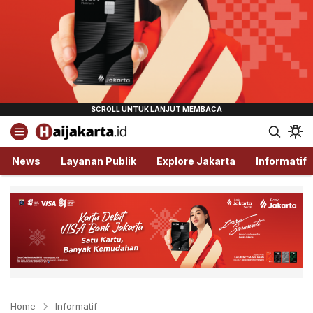
Haijakarta.id
Semua Tentang Jakarta Ada Disini!
News
Layanan Publik
Explore Jakarta
Informatif
Home
Informatif