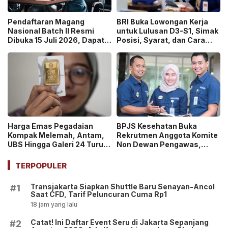
Pendaftaran Magang
BRI Buka Lowongan Kerja
Nasional Batch II Resmi
untuk Lulusan D3-S1, Simak
Dibuka 15 Juli 2026, Dapat
Posisi, Syarat, dan Cara
Uang Saku Setara UMP!
Daftarnya
Harga Emas Pegadaian
BPJS Kesehatan Buka
Kompak Melemah, Antam,
Rekrutmen Anggota Komite
UBS Hingga Galeri 24 Turun
Non Dewan Pengawas,
pada 14 Juli 2026
Dibuka hingga 18 Juli 2026!
TERPOPULER
Transjakarta Siapkan Shuttle Baru Senayan-Ancol
#1
Saat CFD, Tarif Peluncuran Cuma Rp1
18 jam yang lalu
Catat! Ini Daftar Event Seru di Jakarta Sepanjang
#2