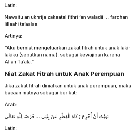
Latin:
Nawaitu an ukhrija zakaatal fithri ‘an waladii … fardhan
lillaahi ta’aalaa.
Artinya:
“Aku berniat mengeluarkan zakat fitrah untuk anak laki-
lakiku (sebutkan nama), sebagai kewajiban karena
Allah Ta’ala.”
Niat Zakat Fitrah untuk Anak Perempuan
Jika zakat fitrah diniatkan untuk anak perempuan, maka
bacaan niatnya sebagai berikut:
Arab:
نَوَيْتُ أَنْ أُخْرِجَ زَكَاةَ الْفِطْرِ عَنْ بِنْتِي … فَرْضًا لِلَّهِ تَعَالَى
Latin: