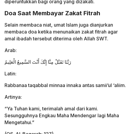
diperuntukkan bagi orang yang dizakati.
Doa Saat Membayar Zakat Fitrah
Selain membaca niat, umat Islam juga dianjurkan
membaca doa ketika menunaikan zakat fitrah agar
amal ibadah tersebut diterima oleh Allah SWT.
Arab:
رَبَّنَا تَقَبَّلْ مِنَّا إِنَّكَ أَنْتَ السَّمِيعُ الْعَلِيمُ
Latin:
Rabbanaa taqabbal minnaa innaka antas samii’ul ‘aliim.
Artinya:
“Ya Tuhan kami, terimalah amal dari kami.
Sesungguhnya Engkau Maha Mendengar lagi Maha
Mengetahui.”