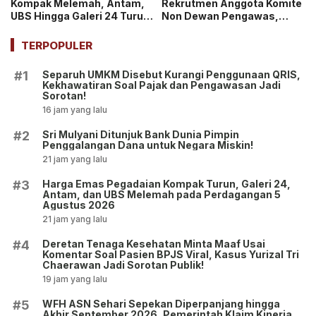
Kompak Melemah, Antam,
Rekrutmen Anggota Komite
UBS Hingga Galeri 24 Turun
Non Dewan Pengawas,
pada 14 Juli 2026
Dibuka hingga 18 Juli 2026!
TERPOPULER
Separuh UMKM Disebut Kurangi Penggunaan QRIS,
#1
Kekhawatiran Soal Pajak dan Pengawasan Jadi
Sorotan!
16 jam yang lalu
Sri Mulyani Ditunjuk Bank Dunia Pimpin
#2
Penggalangan Dana untuk Negara Miskin!
21 jam yang lalu
Harga Emas Pegadaian Kompak Turun, Galeri 24,
#3
Antam, dan UBS Melemah pada Perdagangan 5
Agustus 2026
21 jam yang lalu
Deretan Tenaga Kesehatan Minta Maaf Usai
#4
Komentar Soal Pasien BPJS Viral, Kasus Yurizal Tri
Chaerawan Jadi Sorotan Publik!
19 jam yang lalu
WFH ASN Sehari Sepekan Diperpanjang hingga
#5
Akhir September 2026, Pemerintah Klaim Kinerja