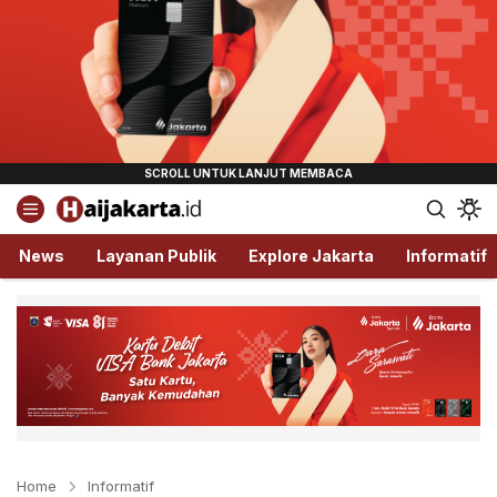
Haijakarta.id
Semua Tentang Jakarta Ada Disini!
News
Layanan Publik
Explore Jakarta
Informatif
Home
Informatif