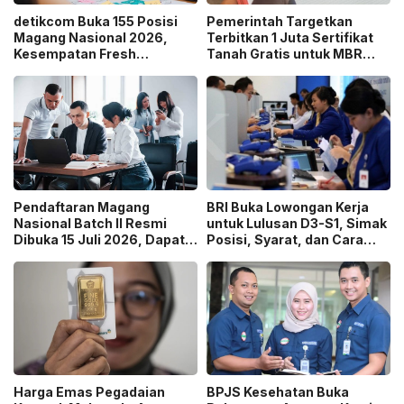
detikcom Buka 155 Posisi
Pemerintah Targetkan
Magang Nasional 2026,
Terbitkan 1 Juta Sertifikat
Kesempatan Fresh
Tanah Gratis untuk MBR
Graduate Belajar di Industri
pada 2026, Cek Syaratnya!
Media Digital!
Pendaftaran Magang
BRI Buka Lowongan Kerja
Nasional Batch II Resmi
untuk Lulusan D3-S1, Simak
Dibuka 15 Juli 2026, Dapat
Posisi, Syarat, dan Cara
Uang Saku Setara UMP!
Daftarnya
Harga Emas Pegadaian
BPJS Kesehatan Buka