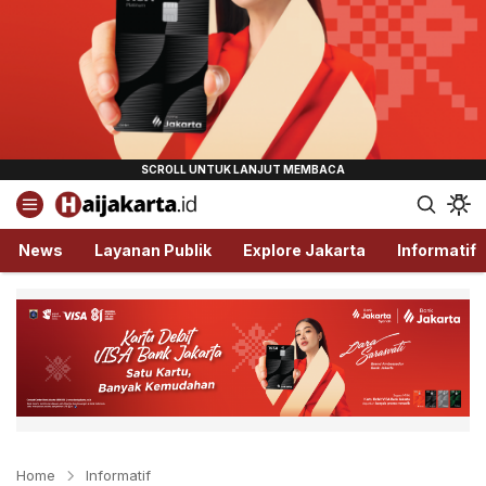
Haijakarta.id
Semua Tentang Jakarta Ada Disini!
News
Layanan Publik
Explore Jakarta
Informatif
Home
Informatif