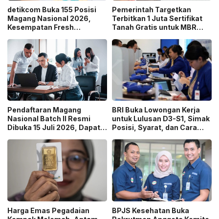
detikcom Buka 155 Posisi
Pemerintah Targetkan
Magang Nasional 2026,
Terbitkan 1 Juta Sertifikat
Kesempatan Fresh
Tanah Gratis untuk MBR
Graduate Belajar di Industri
pada 2026, Cek Syaratnya!
Media Digital!
Pendaftaran Magang
BRI Buka Lowongan Kerja
Nasional Batch II Resmi
untuk Lulusan D3-S1, Simak
Dibuka 15 Juli 2026, Dapat
Posisi, Syarat, dan Cara
Uang Saku Setara UMP!
Daftarnya
Harga Emas Pegadaian
BPJS Kesehatan Buka