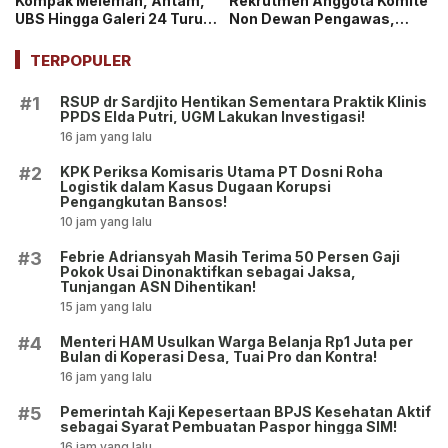
Kompak Melemah, Antam,
Rekrutmen Anggota Komite
UBS Hingga Galeri 24 Turun
Non Dewan Pengawas,
pada 14 Juli 2026
Dibuka hingga 18 Juli 2026!
TERPOPULER
RSUP dr Sardjito Hentikan Sementara Praktik Klinis
#1
PPDS Elda Putri, UGM Lakukan Investigasi!
16 jam yang lalu
KPK Periksa Komisaris Utama PT Dosni Roha
#2
Logistik dalam Kasus Dugaan Korupsi
Pengangkutan Bansos!
10 jam yang lalu
Febrie Adriansyah Masih Terima 50 Persen Gaji
#3
Pokok Usai Dinonaktifkan sebagai Jaksa,
Tunjangan ASN Dihentikan!
15 jam yang lalu
Menteri HAM Usulkan Warga Belanja Rp1 Juta per
#4
Bulan di Koperasi Desa, Tuai Pro dan Kontra!
16 jam yang lalu
Pemerintah Kaji Kepesertaan BPJS Kesehatan Aktif
#5
sebagai Syarat Pembuatan Paspor hingga SIM!
16 jam yang lalu