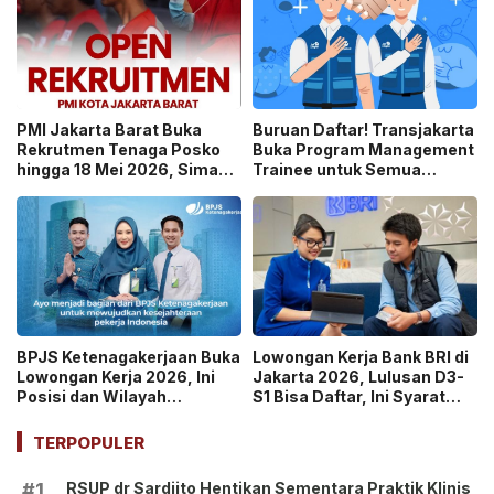
PMI Jakarta Barat Buka
Buruan Daftar! Transjakarta
Rekrutmen Tenaga Posko
Buka Program Management
hingga 18 Mei 2026, Simak
Trainee untuk Semua
Posisi dan Syaratnya!
Jurusan S1, Ini Syaratnya
BPJS Ketenagakerjaan Buka
Lowongan Kerja Bank BRI di
Lowongan Kerja 2026, Ini
Jakarta 2026, Lulusan D3-
Posisi dan Wilayah
S1 Bisa Daftar, Ini Syarat
Penempatannya
dan Caranya!
TERPOPULER
RSUP dr Sardjito Hentikan Sementara Praktik Klinis
#1