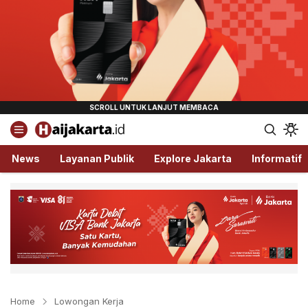
Haijakarta.id
Semua Tentang Jakarta Ada Disini!
News
Layanan Publik
Explore Jakarta
Informatif
Home
Lowongan Kerja