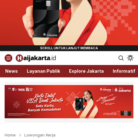
Haijakarta.id
Semua Tentang Jakarta Ada Disini!
News
Layanan Publik
Explore Jakarta
Informatif
Home
Lowongan Kerja