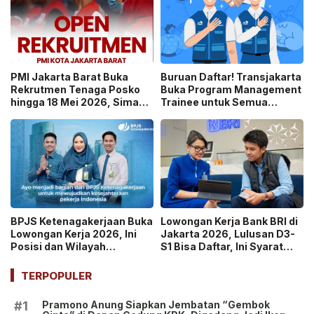
PMI Jakarta Barat Buka
Buruan Daftar! Transjakarta
Rekrutmen Tenaga Posko
Buka Program Management
hingga 18 Mei 2026, Simak
Trainee untuk Semua
Posisi dan Syaratnya!
Jurusan S1, Ini Syaratnya
BPJS Ketenagakerjaan Buka
Lowongan Kerja Bank BRI di
Lowongan Kerja 2026, Ini
Jakarta 2026, Lulusan D3-
Posisi dan Wilayah
S1 Bisa Daftar, Ini Syarat
Penempatannya
dan Caranya!
TERPOPULER
Pramono Anung Siapkan Jembatan “Gembok
#1