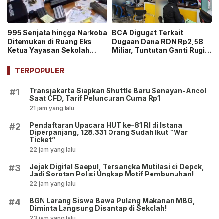
995 Senjata hingga Narkoba
BCA Digugat Terkait
Ditemukan di Ruang Eks
Dugaan Dana RDN Rp2,58
Ketua Yayasan Sekolah
Miliar, Tuntutan Ganti Rugi
Jaksel, Disebut untuk
Capai Rp2,814 Triliun!
Ekskul Menembak!
TERPOPULER
Transjakarta Siapkan Shuttle Baru Senayan-Ancol
#1
Saat CFD, Tarif Peluncuran Cuma Rp1
21 jam yang lalu
Pendaftaran Upacara HUT ke-81 RI di Istana
#2
Diperpanjang, 128.331 Orang Sudah Ikut “War
Ticket”
22 jam yang lalu
Jejak Digital Saepul, Tersangka Mutilasi di Depok,
#3
Jadi Sorotan Polisi Ungkap Motif Pembunuhan!
22 jam yang lalu
BGN Larang Siswa Bawa Pulang Makanan MBG,
#4
Diminta Langsung Disantap di Sekolah!
23 jam yang lalu