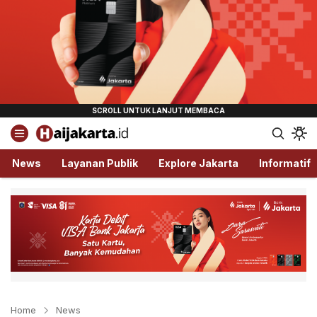
Haijakarta.id
Semua Tentang Jakarta Ada Disini!
News
Layanan Publik
Explore Jakarta
Informatif
Home
News