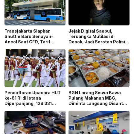
Transjakarta Siapkan
Jejak Digital Saepul,
Shuttle Baru Senayan-
Tersangka Mutilasi di
Ancol Saat CFD, Tarif
Depok, Jadi Sorotan Polisi
Peluncuran Cuma Rp1
Ungkap Motif Pembunuhan!
Pendaftaran Upacara HUT
BGN Larang Siswa Bawa
ke-81 RI di Istana
Pulang Makanan MBG,
Diperpanjang, 128.331
Diminta Langsung Disantap
Orang Sudah Ikut “War
di Sekolah!
Ticket”