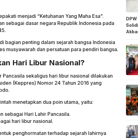
sepakati menjadi “Ketuhanan Yang Maha Esa”.
DPW 
hkan sebagai dasar negara Republik Indonesia pada
Solid
45.
Akbar
di bagian penting dalam sejarah bangsa Indonesia
oses musyawarah dan persatuan para pendiri bangsa.
kan Hari Libur Nasional?
 Pancasila sekaligus hari libur nasional dilakukan
esiden (Keppres) Nomor 24 Tahun 2016 yang
odo.
intah menetapkan dua poin utama, yaitu:
n sebagai Hari Lahir Pancasila.
gai hari libur nasional.
entuk penghormatan terhadap sejarah lahirnya