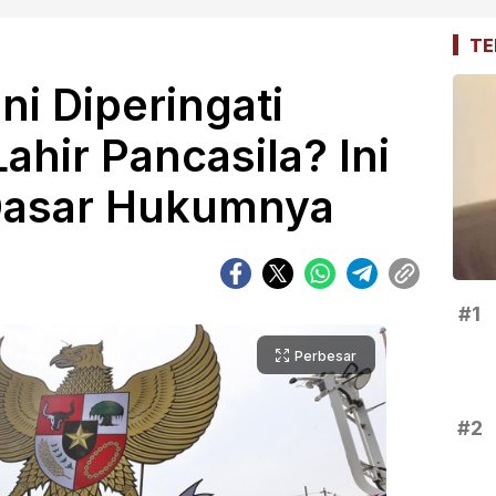
TE
i Diperingati
ahir Pancasila? Ini
Dasar Hukumnya
#1
Perbesar
#2