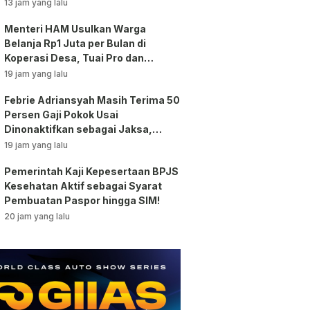
Bansos!
13 jam yang lalu
Menteri HAM Usulkan Warga
Belanja Rp1 Juta per Bulan di
Koperasi Desa, Tuai Pro dan
Kontra!
19 jam yang lalu
Febrie Adriansyah Masih Terima 50
Persen Gaji Pokok Usai
Dinonaktifkan sebagai Jaksa,
Tunjangan ASN Dihentikan!
19 jam yang lalu
Pemerintah Kaji Kepesertaan BPJS
Kesehatan Aktif sebagai Syarat
Pembuatan Paspor hingga SIM!
20 jam yang lalu