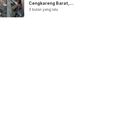
Cengkareng Barat,
Saluran Air
3 bulan yang lalu
Dibersihkan untuk
Antisipasi Genangan