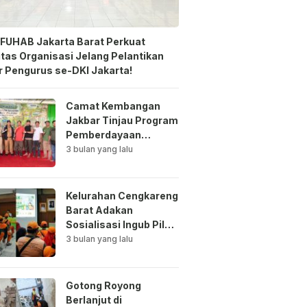
FUHAB Jakarta Barat Perkuat
itas Organisasi Jelang Pelantikan
 Pengurus se-DKI Jakarta!
Camat Kembangan
Jakbar Tinjau Program
Pemberdayaan
Lingkungan di Bale
3 bulan yang lalu
Mawar Mewangi RW
03
Kelurahan Cengkareng
Barat Adakan
Sosialisasi Ingub Pilah
Sampah Kepada PPSU
3 bulan yang lalu
dan RPTRA
Gotong Royong
Berlanjut di