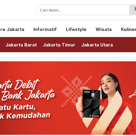
sini!
re Jakarta
Informatif
Lifestyle
Wisata
Kuline
Jakarta Barat
Jakarta Timur
Jakarta Utara