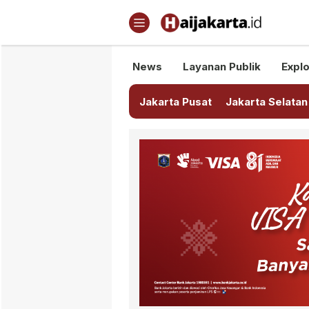
Haijakarta.id
Semua Tentang Jakarta Ada Di
News
Layanan Publik
Explo
Jakarta Pusat
Jakarta Selatan