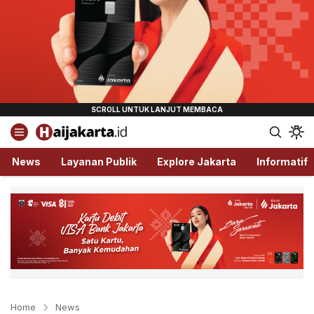
Haijakarta.id
Semua Tentang Jakarta Ada Disini!
News
Layanan Publik
Explore Jakarta
Informatif
Home
News