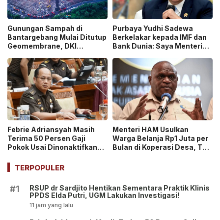
Gunungan Sampah di
Purbaya Yudhi Sadewa
Bantargebang Mulai Ditutup
Berkelakar kepada IMF dan
Geomembrane, DKI
Bank Dunia: Saya Menteri
Percepat Penghentian
Keuangan Paling Tidak
Sistem Open Dumping!
Beruntung di Dunia!
Febrie Adriansyah Masih
Menteri HAM Usulkan
Terima 50 Persen Gaji
Warga Belanja Rp1 Juta per
Pokok Usai Dinonaktifkan
Bulan di Koperasi Desa, Tuai
sebagai Jaksa, Tunjangan
Pro dan Kontra!
ASN Dihentikan!
TERPOPULER
RSUP dr Sardjito Hentikan Sementara Praktik Klinis
#1
PPDS Elda Putri, UGM Lakukan Investigasi!
11 jam yang lalu