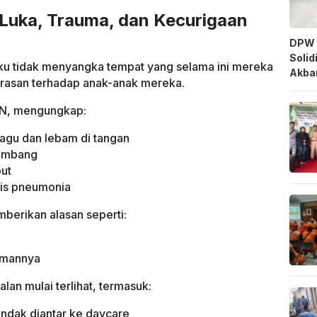
 Luka, Trauma, dan Kecurigaan
DPW 
Solid
ku tidak menyangka tempat yang selama ini mereka
Akbar
erasan terhadap anak-anak mereka.
l N, mengungkap:
agu dan lebam di tangan
kembang
put
sis pneumonia
berikan alasan seperti:
temannya
an mulai terlihat, termasuk:
endak diantar ke daycare