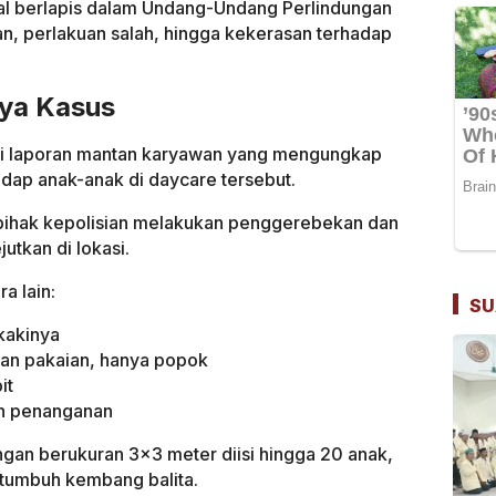
sal berlapis dalam Undang-Undang Perlindungan
an, perlakuan salah, hingga kekerasan terhadap
ya Kasus
ari laporan mantan karyawan yang mengungkap
adap anak-anak di daycare tersebut.
, pihak kepolisian melakukan penggerebekan dan
tkan di lokasi.
a lain:
SU
kakinya
an pakaian, hanya popok
it
an penanganan
gan berukuran 3×3 meter diisi hingga 20 anak,
i tumbuh kembang balita.