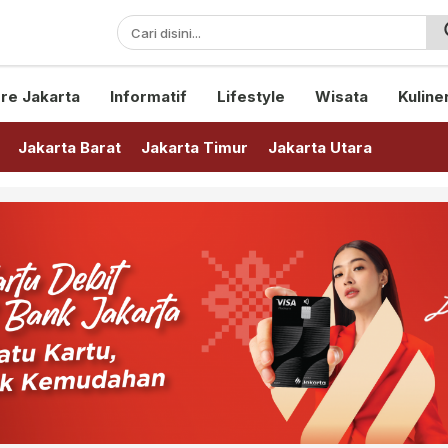
sini!
re Jakarta
Informatif
Lifestyle
Wisata
Kuline
Jakarta Barat
Jakarta Timur
Jakarta Utara