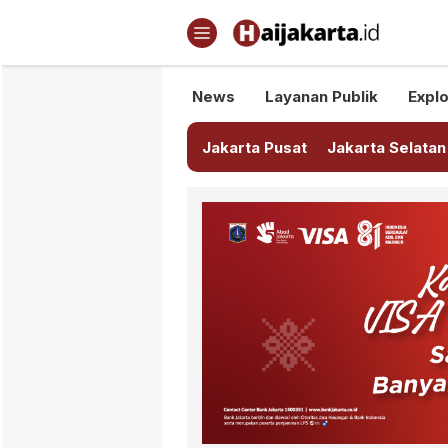
Haijakarta.id
Semua Tentang Jakarta Ada Di
News
Layanan Publik
Explo
Jakarta Pusat
Jakarta Selatan