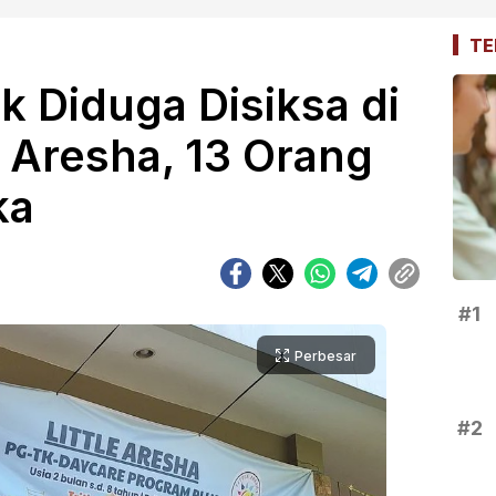
TE
k Diduga Disiksa di
e Aresha, 13 Orang
ka
#1
Perbesar
#2