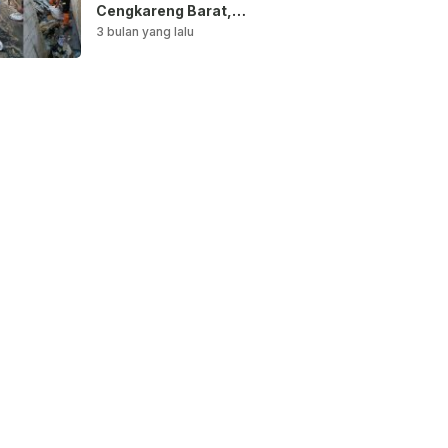
Cengkareng Barat,
Saluran Air
3 bulan yang lalu
Dibersihkan untuk
Antisipasi Genangan