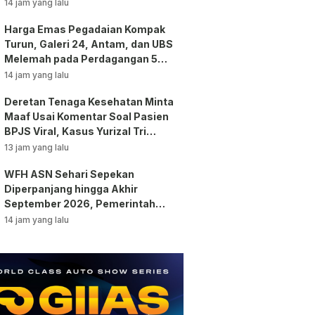
14 jam yang lalu
Harga Emas Pegadaian Kompak
Turun, Galeri 24, Antam, dan UBS
Melemah pada Perdagangan 5
Agustus 2026
14 jam yang lalu
Deretan Tenaga Kesehatan Minta
Maaf Usai Komentar Soal Pasien
BPJS Viral, Kasus Yurizal Tri
Chaerawan Jadi Sorotan Publik!
13 jam yang lalu
WFH ASN Sehari Sepekan
Diperpanjang hingga Akhir
September 2026, Pemerintah
Klaim Kinerja Tetap Optimal
14 jam yang lalu