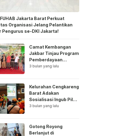
FUHAB Jakarta Barat Perkuat
itas Organisasi Jelang Pelantikan
 Pengurus se-DKI Jakarta!
Camat Kembangan
Jakbar Tinjau Program
Pemberdayaan
Lingkungan di Bale
3 bulan yang lalu
Mawar Mewangi RW
03
Kelurahan Cengkareng
Barat Adakan
Sosialisasi Ingub Pilah
Sampah Kepada PPSU
3 bulan yang lalu
dan RPTRA
Gotong Royong
Berlanjut di