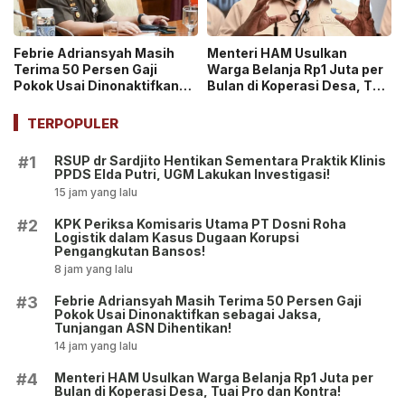
Febrie Adriansyah Masih
Menteri HAM Usulkan
Terima 50 Persen Gaji
Warga Belanja Rp1 Juta per
Pokok Usai Dinonaktifkan
Bulan di Koperasi Desa, Tuai
sebagai Jaksa, Tunjangan
Pro dan Kontra!
ASN Dihentikan!
TERPOPULER
RSUP dr Sardjito Hentikan Sementara Praktik Klinis
#1
PPDS Elda Putri, UGM Lakukan Investigasi!
15 jam yang lalu
KPK Periksa Komisaris Utama PT Dosni Roha
#2
Logistik dalam Kasus Dugaan Korupsi
Pengangkutan Bansos!
8 jam yang lalu
Febrie Adriansyah Masih Terima 50 Persen Gaji
#3
Pokok Usai Dinonaktifkan sebagai Jaksa,
Tunjangan ASN Dihentikan!
14 jam yang lalu
Menteri HAM Usulkan Warga Belanja Rp1 Juta per
#4
Bulan di Koperasi Desa, Tuai Pro dan Kontra!