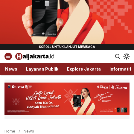
Haijakarta.id
Semua Tentang Jakarta Ada Disini!
News
Layanan Publik
Explore Jakarta
Informatif
Home
News