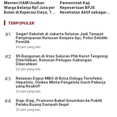
Menteri HAM Usulkan
Pemerintah Kaji
Warga Belanja Rp1 Juta per
Kepesertaan BPJS
Bulan di Koperasi Desa, Tuai
Kesehatan Aktif sebagai
Pro dan Kontra!
Syarat Pembuatan Paspor
hingga SIM!
TERPOPULER
Geger! Sekolah di Jakarta Selatan Jadi Tempat
#1
Penyimpanan Ratusan Senjata Api, Polisi Selidiki
Pemilik
20 jam yang lalu
95 Bangunan di Atas Saluran Phb Karet Tengsing
#2
Ditertibkan, Ratusan Petugas Gabungan
Dikerahkan
22 jam yang lalu
Relawan Dapur MBG di Bima Diduga Terinfeksi
#3
Hepatitis, Dinkes Minta Pengelola Ganti Pekerja
yang Reaktif!
23 jam yang lalu
Siap-Siap, Pramono Bakal Umumkan ke Publik
#4
Pelaku Buang Sampah Ilegal
20 jam yang lalu