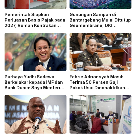
Pemerintah Siapkan
Gunungan Sampah di
Perluasan Basis Pajak pada
Bantargebang Mulai Ditutup
2027, Rumah Kontrakan
Geomembrane, DKI
Masuk Potensi
Percepat Penghentian
Pengawasan!
Sistem Open Dumping!
Purbaya Yudhi Sadewa
Febrie Adriansyah Masih
Berkelakar kepada IMF dan
Terima 50 Persen Gaji
Bank Dunia: Saya Menteri
Pokok Usai Dinonaktifkan
Keuangan Paling Tidak
sebagai Jaksa, Tunjangan
Beruntung di Dunia!
ASN Dihentikan!