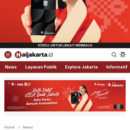
Haijakarta.id
Semua Tentang Jakarta Ada Disini!
News
Layanan Publik
Explore Jakarta
Informatif
Home
News