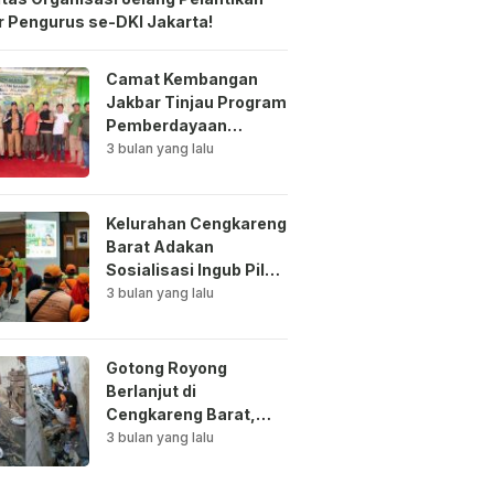
 Pengurus se-DKI Jakarta!
Camat Kembangan
Jakbar Tinjau Program
Pemberdayaan
Lingkungan di Bale
3 bulan yang lalu
Mawar Mewangi RW
03
Kelurahan Cengkareng
Barat Adakan
Sosialisasi Ingub Pilah
Sampah Kepada PPSU
3 bulan yang lalu
dan RPTRA
Gotong Royong
Berlanjut di
Cengkareng Barat,
Saluran Air
3 bulan yang lalu
Dibersihkan untuk
Antisipasi Genangan