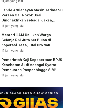
Bansos!
11 jam yang lalu
Febrie Adriansyah Masih Terima 50
Persen Gaji Pokok Usai
Dinonaktifkan sebagai Jaksa,
Tunjangan ASN Dihentikan!
16 jam yang lalu
Menteri HAM Usulkan Warga
Belanja Rp1 Juta per Bulan di
Koperasi Desa, Tuai Pro dan
Kontra!
17 jam yang lalu
Pemerintah Kaji Kepesertaan BPJS
Kesehatan Aktif sebagai Syarat
Pembuatan Paspor hingga SIM!
17 jam yang lalu