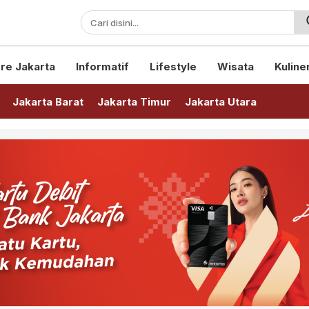
sini!
re Jakarta
Informatif
Lifestyle
Wisata
Kuline
Jakarta Barat
Jakarta Timur
Jakarta Utara