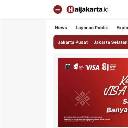
Haijakarta.id
Semua Tentang Jakarta Ada Di
News
Layanan Publik
Explo
Jakarta Pusat
Jakarta Selatan