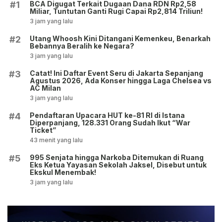
BCA Digugat Terkait Dugaan Dana RDN Rp2,58
#1
Miliar, Tuntutan Ganti Rugi Capai Rp2,814 Triliun!
3 jam yang lalu
Utang Whoosh Kini Ditangani Kemenkeu, Benarkah
#2
Bebannya Beralih ke Negara?
3 jam yang lalu
Catat! Ini Daftar Event Seru di Jakarta Sepanjang
#3
Agustus 2026, Ada Konser hingga Laga Chelsea vs
AC Milan
3 jam yang lalu
Pendaftaran Upacara HUT ke-81 RI di Istana
#4
Diperpanjang, 128.331 Orang Sudah Ikut “War
Ticket”
43 menit yang lalu
995 Senjata hingga Narkoba Ditemukan di Ruang
#5
Eks Ketua Yayasan Sekolah Jaksel, Disebut untuk
Ekskul Menembak!
3 jam yang lalu