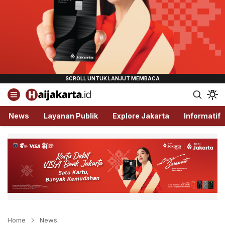
Haijakarta.id
Semua Tentang Jakarta Ada Disini!
News
Layanan Publik
Explore Jakarta
Informatif
Home
News