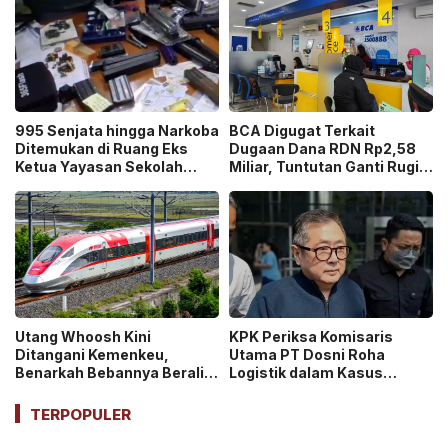
995 Senjata hingga Narkoba
BCA Digugat Terkait
Ditemukan di Ruang Eks
Dugaan Dana RDN Rp2,58
Ketua Yayasan Sekolah
Miliar, Tuntutan Ganti Rugi
Jaksel, Disebut untuk
Capai Rp2,814 Triliun!
Ekskul Menembak!
Utang Whoosh Kini
KPK Periksa Komisaris
Ditangani Kemenkeu,
Utama PT Dosni Roha
Benarkah Bebannya Beralih
Logistik dalam Kasus
ke Negara?
Dugaan Korupsi
Pengangkutan Bansos!
TERPOPULER