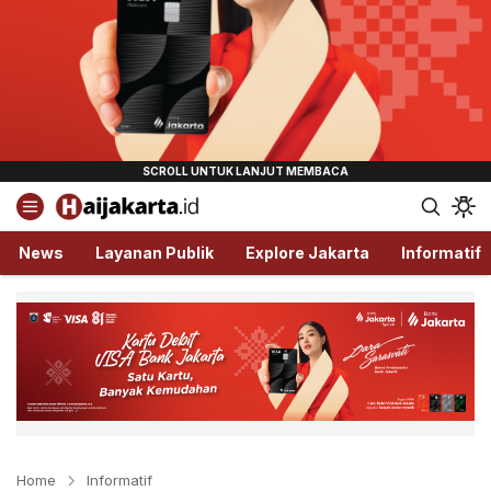
Haijakarta.id
Semua Tentang Jakarta Ada Disini!
News
Layanan Publik
Explore Jakarta
Informatif
Home
Informatif