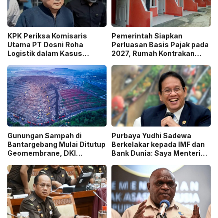
KPK Periksa Komisaris
Pemerintah Siapkan
Utama PT Dosni Roha
Perluasan Basis Pajak pada
Logistik dalam Kasus
2027, Rumah Kontrakan
Dugaan Korupsi
Masuk Potensi
Pengangkutan Bansos!
Pengawasan!
Gunungan Sampah di
Purbaya Yudhi Sadewa
Bantargebang Mulai Ditutup
Berkelakar kepada IMF dan
Geomembrane, DKI
Bank Dunia: Saya Menteri
Percepat Penghentian
Keuangan Paling Tidak
Sistem Open Dumping!
Beruntung di Dunia!