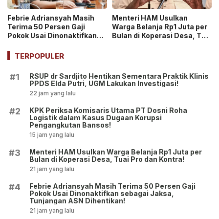
Febrie Adriansyah Masih
Menteri HAM Usulkan
Terima 50 Persen Gaji
Warga Belanja Rp1 Juta per
Pokok Usai Dinonaktifkan
Bulan di Koperasi Desa, Tuai
sebagai Jaksa, Tunjangan
Pro dan Kontra!
ASN Dihentikan!
TERPOPULER
RSUP dr Sardjito Hentikan Sementara Praktik Klinis
#1
PPDS Elda Putri, UGM Lakukan Investigasi!
22 jam yang lalu
KPK Periksa Komisaris Utama PT Dosni Roha
#2
Logistik dalam Kasus Dugaan Korupsi
Pengangkutan Bansos!
15 jam yang lalu
Menteri HAM Usulkan Warga Belanja Rp1 Juta per
#3
Bulan di Koperasi Desa, Tuai Pro dan Kontra!
21 jam yang lalu
Febrie Adriansyah Masih Terima 50 Persen Gaji
#4
Pokok Usai Dinonaktifkan sebagai Jaksa,
Tunjangan ASN Dihentikan!
21 jam yang lalu