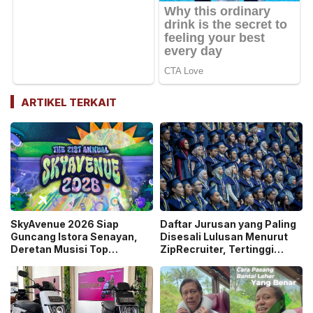
ARTIKEL TERKAIT
SkyAvenue 2026 Siap
Daftar Jurusan yang Paling
Guncang Istora Senayan,
Disesali Lulusan Menurut
Deretan Musisi Top
ZipRecruiter, Tertinggi
Indonesia hingga Dewa 19
Jurnalisme!
dan Raisa Bakal Tampil