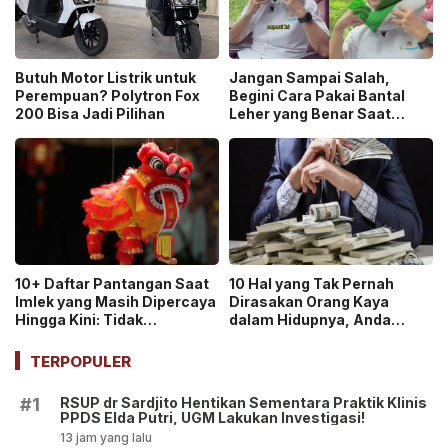
Butuh Motor Listrik untuk
Jangan Sampai Salah,
Perempuan? Polytron Fox
Begini Cara Pakai Bantal
200 Bisa Jadi Pilihan
Leher yang Benar Saat
Mudik Kata Menkes!
10+ Daftar Pantangan Saat
10 Hal yang Tak Pernah
Imlek yang Masih Dipercaya
Dirasakan Orang Kaya
Hingga Kini: Tidak
dalam Hidupnya, Anda
Meminjam Uang!
Termasuk?
TERPOPULER
RSUP dr Sardjito Hentikan Sementara Praktik Klinis
#1
PPDS Elda Putri, UGM Lakukan Investigasi!
13 jam yang lalu