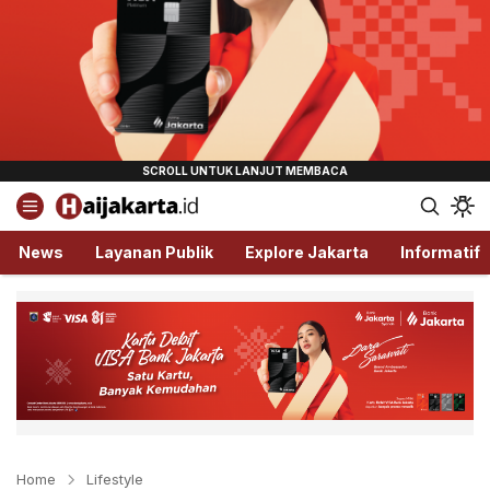
Haijakarta.id
Semua Tentang Jakarta Ada Disini!
News
Layanan Publik
Explore Jakarta
Informatif
Home
Lifestyle