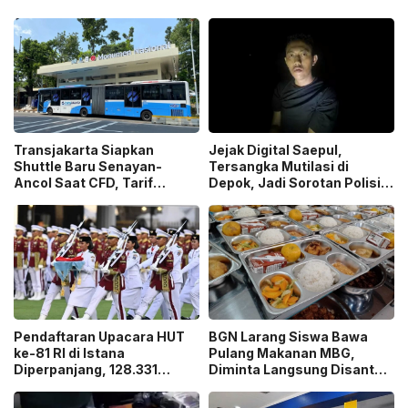
Transjakarta Siapkan
Jejak Digital Saepul,
Shuttle Baru Senayan-
Tersangka Mutilasi di
Ancol Saat CFD, Tarif
Depok, Jadi Sorotan Polisi
Peluncuran Cuma Rp1
Ungkap Motif Pembunuhan!
Pendaftaran Upacara HUT
BGN Larang Siswa Bawa
ke-81 RI di Istana
Pulang Makanan MBG,
Diperpanjang, 128.331
Diminta Langsung Disantap
Orang Sudah Ikut “War
di Sekolah!
Ticket”