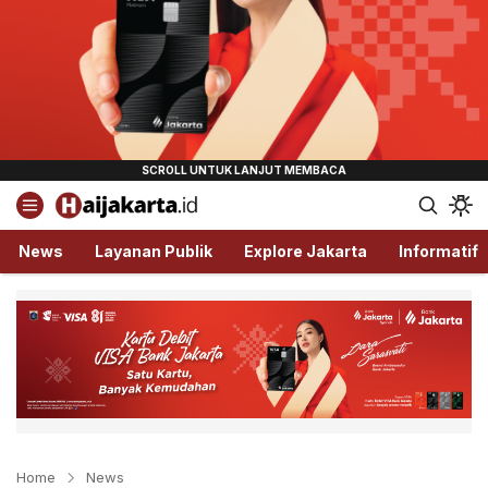
Haijakarta.id
Semua Tentang Jakarta Ada Disini!
News
Layanan Publik
Explore Jakarta
Informatif
Home
News