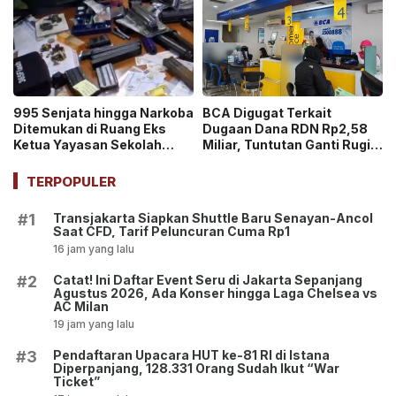
995 Senjata hingga Narkoba
BCA Digugat Terkait
Ditemukan di Ruang Eks
Dugaan Dana RDN Rp2,58
Ketua Yayasan Sekolah
Miliar, Tuntutan Ganti Rugi
Jaksel, Disebut untuk
Capai Rp2,814 Triliun!
Ekskul Menembak!
TERPOPULER
Transjakarta Siapkan Shuttle Baru Senayan-Ancol
#1
Saat CFD, Tarif Peluncuran Cuma Rp1
16 jam yang lalu
Catat! Ini Daftar Event Seru di Jakarta Sepanjang
#2
Agustus 2026, Ada Konser hingga Laga Chelsea vs
AC Milan
19 jam yang lalu
Pendaftaran Upacara HUT ke-81 RI di Istana
#3
Diperpanjang, 128.331 Orang Sudah Ikut “War
Ticket”