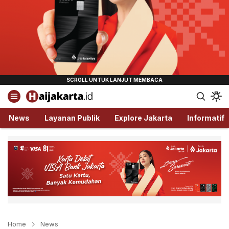
Haijakarta.id
Semua Tentang Jakarta Ada Disini!
News
Layanan Publik
Explore Jakarta
Informatif
Home
News