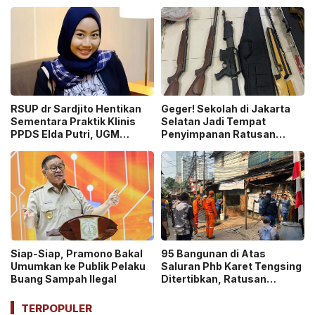
Pro dan Kontra!
Syarat Pembuatan Paspor
hingga SIM!
RSUP dr Sardjito Hentikan
Geger! Sekolah di Jakarta
Sementara Praktik Klinis
Selatan Jadi Tempat
PPDS Elda Putri, UGM
Penyimpanan Ratusan
Lakukan Investigasi!
Senjata Api, Polisi Selidiki
Pemilik
Siap-Siap, Pramono Bakal
95 Bangunan di Atas
Umumkan ke Publik Pelaku
Saluran Phb Karet Tengsing
Buang Sampah Ilegal
Ditertibkan, Ratusan
Petugas Gabungan
Dikerahkan
TERPOPULER