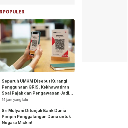
RPOPULER
Separuh UMKM Disebut Kurangi
Penggunaan QRIS, Kekhawatiran
Soal Pajak dan Pengawasan Jadi
Sorotan!
14 jam yang lalu
Sri Mulyani Ditunjuk Bank Dunia
Pimpin Penggalangan Dana untuk
Negara Miskin!