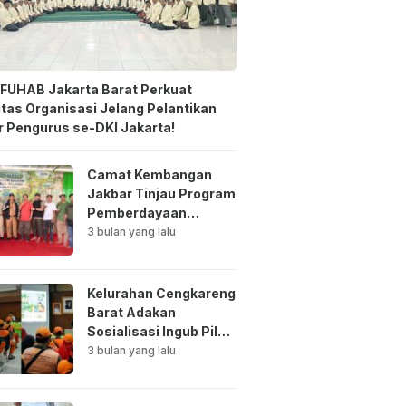
FUHAB Jakarta Barat Perkuat
itas Organisasi Jelang Pelantikan
 Pengurus se-DKI Jakarta!
Camat Kembangan
Jakbar Tinjau Program
Pemberdayaan
Lingkungan di Bale
3 bulan yang lalu
Mawar Mewangi RW
03
Kelurahan Cengkareng
Barat Adakan
Sosialisasi Ingub Pilah
Sampah Kepada PPSU
3 bulan yang lalu
dan RPTRA