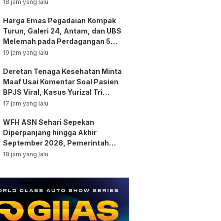
18 jam yang lalu
Harga Emas Pegadaian Kompak
Turun, Galeri 24, Antam, dan UBS
Melemah pada Perdagangan 5
Agustus 2026
19 jam yang lalu
Deretan Tenaga Kesehatan Minta
Maaf Usai Komentar Soal Pasien
BPJS Viral, Kasus Yurizal Tri
Chaerawan Jadi Sorotan Publik!
17 jam yang lalu
WFH ASN Sehari Sepekan
Diperpanjang hingga Akhir
September 2026, Pemerintah
Klaim Kinerja Tetap Optimal
18 jam yang lalu