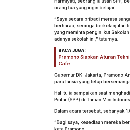
Harmiyati, seorang lulusan SPP, be
orang tua yang ingin belajar.
“Saya secara pribadi merasa sanga
berharap, semoga berkelanjutan tid
yang meminta pengin ikut Sekolah 
adanya sekolah ini,” tuturnya.
BACA JUGA:
Pramono Siapkan Aturan Tekni
Cafe
Gubernur DKI Jakarta, Pramono An
para lansia yang tetap bersemang
Hal itu ia sampaikan saat menghad
Pintar (SPP) di Taman Mini Indones
Dalam acara tersebut, sebanyak 1.6
“Bagi saya, kesediaan mereka berse
kata Pramono.