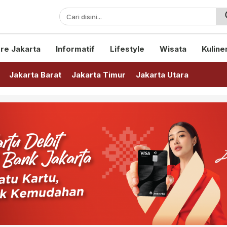
sini!
re Jakarta
Informatif
Lifestyle
Wisata
Kuline
Jakarta Barat
Jakarta Timur
Jakarta Utara