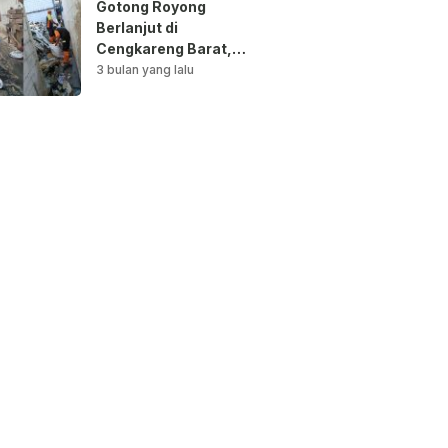
Gotong Royong
Berlanjut di
Cengkareng Barat,
Saluran Air
3 bulan yang lalu
Dibersihkan untuk
Antisipasi Genangan