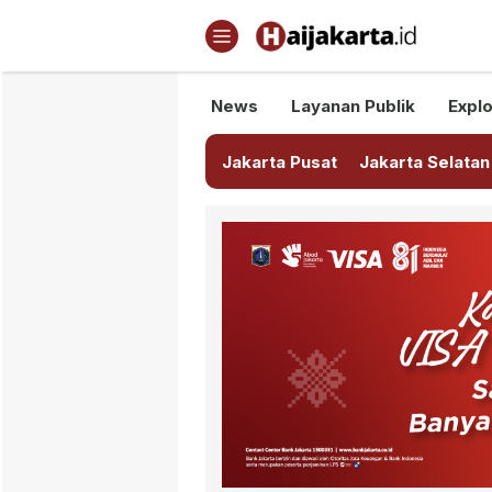
Haijakarta.id
Semua Tentang Jakarta Ada Di
News
Layanan Publik
Explo
Jakarta Pusat
Jakarta Selatan