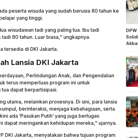
 ada peserta wisuda yang sudah berusia 80 tahun ke
elajar yang tinggi.
dua wisudawan tadi yang paling tua. Ibu tadi
DPW 
tadi 80 tahun. Luar biasa,” ungkapnya.
Solid
Akbar
a tersedia di DKI Jakarta.
ah Lansia DKI Jakarta
erdayaan, Perlindungan Anak, dan Pengendalian
uk terus memperluas program ini untuk
ua dapat berpartisipasi.
g utama, melainkan prosesnya. Di sini, para lansia
kumpul, berinteraksi, menjaga kebahagiaan, serta
 kini ada ‘Pasukan Putih’ yang juga bertugas
ni dapat meringankan kehidupan mereka,” ujarnya.
PP DKI Jakarta, menyatakan bahwa tujuan program