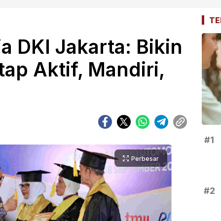
TE
a DKI Jakarta: Bikin
ap Aktif, Mandiri,
#1
Perbesar
#2