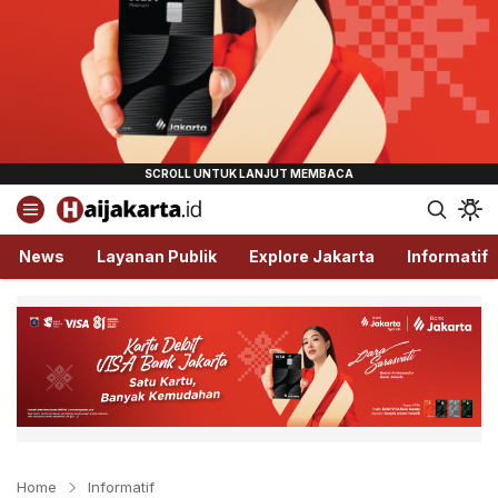
Haijakarta.id
Semua Tentang Jakarta Ada Disini!
News
Layanan Publik
Explore Jakarta
Informatif
Home
Informatif