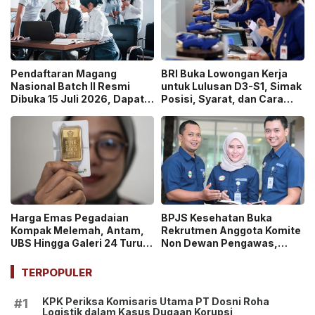
Pendaftaran Magang
BRI Buka Lowongan Kerja
Nasional Batch II Resmi
untuk Lulusan D3-S1, Simak
Dibuka 15 Juli 2026, Dapat
Posisi, Syarat, dan Cara
Uang Saku Setara UMP!
Daftarnya
Harga Emas Pegadaian
BPJS Kesehatan Buka
Kompak Melemah, Antam,
Rekrutmen Anggota Komite
UBS Hingga Galeri 24 Turun
Non Dewan Pengawas,
pada 14 Juli 2026
Dibuka hingga 18 Juli 2026!
TERPOPULER
KPK Periksa Komisaris Utama PT Dosni Roha
#1
Logistik dalam Kasus Dugaan Korupsi