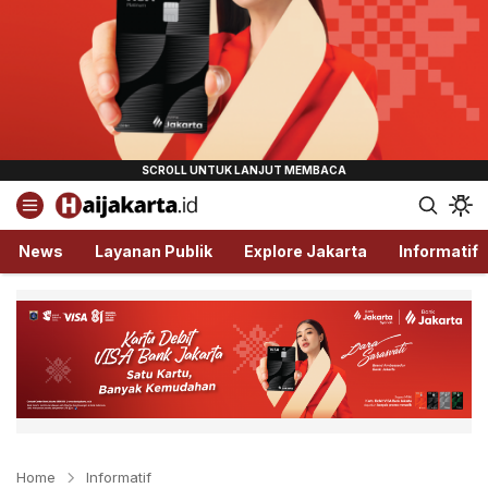
Haijakarta.id
Semua Tentang Jakarta Ada Disini!
News
Layanan Publik
Explore Jakarta
Informatif
Home
Informatif