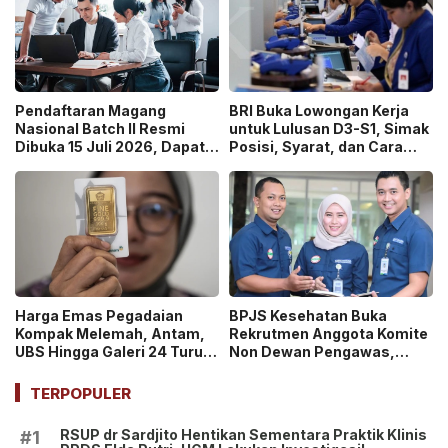
Pendaftaran Magang
BRI Buka Lowongan Kerja
Nasional Batch II Resmi
untuk Lulusan D3-S1, Simak
Dibuka 15 Juli 2026, Dapat
Posisi, Syarat, dan Cara
Uang Saku Setara UMP!
Daftarnya
Harga Emas Pegadaian
BPJS Kesehatan Buka
Kompak Melemah, Antam,
Rekrutmen Anggota Komite
UBS Hingga Galeri 24 Turun
Non Dewan Pengawas,
pada 14 Juli 2026
Dibuka hingga 18 Juli 2026!
TERPOPULER
RSUP dr Sardjito Hentikan Sementara Praktik Klinis
#1