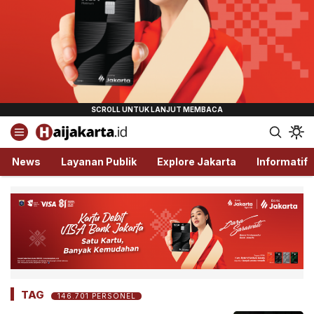
Haijakarta.id
Semua Tentang Jakarta Ada Disini!
News
Layanan Publik
Explore Jakarta
Informatif
TAG
146.701 PERSONEL