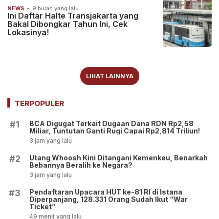
NEWS
-
9 bulan yang lalu
Ini Daftar Halte Transjakarta yang
Bakal Dibongkar Tahun Ini, Cek
Lokasinya!
LIHAT LAINNYA
TERPOPULER
BCA Digugat Terkait Dugaan Dana RDN Rp2,58
#1
Miliar, Tuntutan Ganti Rugi Capai Rp2,814 Triliun!
3 jam yang lalu
Utang Whoosh Kini Ditangani Kemenkeu, Benarkah
#2
Bebannya Beralih ke Negara?
3 jam yang lalu
Pendaftaran Upacara HUT ke-81 RI di Istana
#3
Diperpanjang, 128.331 Orang Sudah Ikut “War
Ticket”
49 menit yang lalu