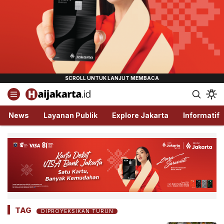
Haijakarta.id
Semua Tentang Jakarta Ada Disini!
News
Layanan Publik
Explore Jakarta
Informatif
TAG
DIPROYEKSIKAN TURUN