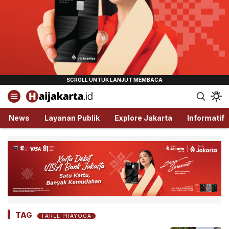
Haijakarta.id
Semua Tentang Jakarta Ada Disini!
News
Layanan Publik
Explore Jakarta
Informatif
TAG
FAREL PRAYOGA