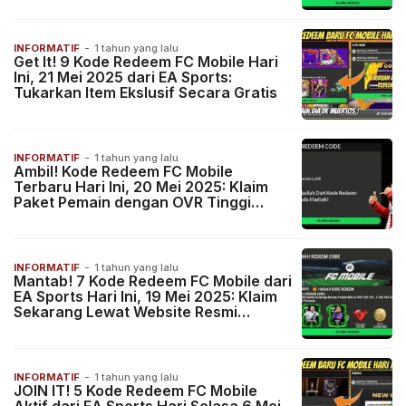
INFORMATIF
-
1 tahun yang lalu
Get It! 9 Kode Redeem FC Mobile Hari
Ini, 21 Mei 2025 dari EA Sports:
Tukarkan Item Ekslusif Secara Gratis
INFORMATIF
-
1 tahun yang lalu
Ambil! Kode Redeem FC Mobile
Terbaru Hari Ini, 20 Mei 2025: Klaim
Paket Pemain dengan OVR Tinggi
Sekarang
INFORMATIF
-
1 tahun yang lalu
Mantab! 7 Kode Redeem FC Mobile dari
EA Sports Hari Ini, 19 Mei 2025: Klaim
Sekarang Lewat Website Resmi
redeem.fcm.ea
INFORMATIF
-
1 tahun yang lalu
JOIN IT! 5 Kode Redeem FC Mobile