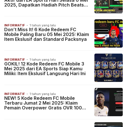
Aktif dari EA Sports Hari Selasa 6 Mei
2025, Dapatkan Hadiah Pitch Beats
Player
INFORMATIF
-
1 tahun yang lalu
Don’t Miss It! 6 Kode Redeem FC
Mobile Paling Baru 05 Mei 2025: Klaim
Item Ekslusif dan Standard Packsnya
INFORMATIF
-
1 tahun yang lalu
GOKIL! 12 Kode Redeem FC Mobile 3
Mei 2025 dari EA Sports Siap Kamu
Miliki: Item Ekslusif Langsung Hari Ini
INFORMATIF
-
1 tahun yang lalu
NEW! 5 Kode Redeem FC Mobile
Terbaru Jumat 2 Mei 2025: Klaim
Pemain Overpower Gratis OVR 100
Hingga 109