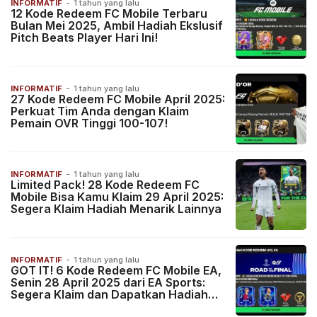
INFORMATIF
-
1 tahun yang lalu
12 Kode Redeem FC Mobile Terbaru
Bulan Mei 2025, Ambil Hadiah Ekslusif
Pitch Beats Player Hari Ini!
INFORMATIF
-
1 tahun yang lalu
27 Kode Redeem FC Mobile April 2025:
Perkuat Tim Anda dengan Klaim
Pemain OVR Tinggi 100-107!
INFORMATIF
-
1 tahun yang lalu
Limited Pack! 28 Kode Redeem FC
Mobile Bisa Kamu Klaim 29 April 2025:
Segera Klaim Hadiah Menarik Lainnya
INFORMATIF
-
1 tahun yang lalu
GOT IT! 6 Kode Redeem FC Mobile EA,
Senin 28 April 2025 dari EA Sports:
Segera Klaim dan Dapatkan Hadiah
Besar Lainnya