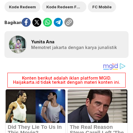
Kode Redeem
Kode Redeem FC Mobile
FC Mobile
Bagikan
Yunita Ana
Memotret jakarta dengan karya junalistik