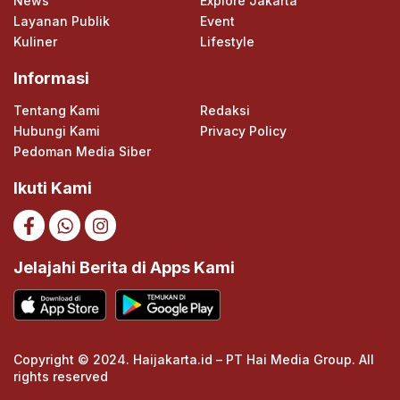
News
Explore Jakarta
Layanan Publik
Event
Kuliner
Lifestyle
Informasi
Tentang Kami
Redaksi
Hubungi Kami
Privacy Policy
Pedoman Media Siber
Ikuti Kami
Jelajahi Berita di Apps Kami
Copyright © 2024. Haijakarta.id – PT Hai Media Group. All
rights reserved