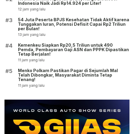
Indonesia Naik Jadi Rp14.924 per Liter!
12 jam yang lalu
54 Juta Peserta BPJS Kesehatan Tidak Aktif karena
#3
Tunggakan Iuran, Potensi Defisit Capai Rp2 Triliun
per Bulan!
13 jam yang lalu
Kemenkeu Siapkan Rp20,5 Triliun untuk 490
#4
Pemda, Pembayaran Gaji ASN dan PPPK Dipastikan
Tetap Berjalan!
11 jam yang lalu
Menko Polkam Pastikan Pagar di Sejumlah Mal
#5
Telah Dibongkar, Masyarakat Diminta Tetap
Tenang!
11 jam yang lalu