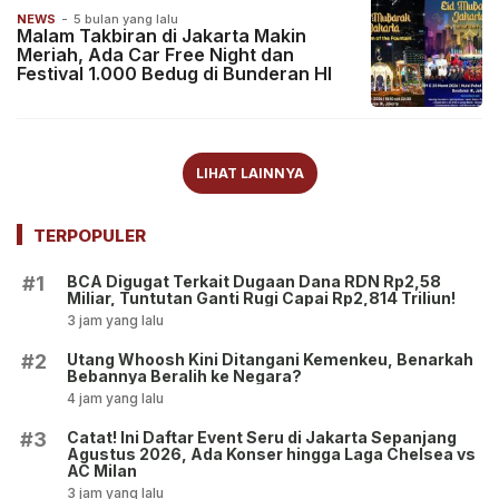
NEWS
-
5 bulan yang lalu
Malam Takbiran di Jakarta Makin
Meriah, Ada Car Free Night dan
Festival 1.000 Bedug di Bunderan HI
LIHAT LAINNYA
TERPOPULER
BCA Digugat Terkait Dugaan Dana RDN Rp2,58
#1
Miliar, Tuntutan Ganti Rugi Capai Rp2,814 Triliun!
3 jam yang lalu
Utang Whoosh Kini Ditangani Kemenkeu, Benarkah
#2
Bebannya Beralih ke Negara?
4 jam yang lalu
Catat! Ini Daftar Event Seru di Jakarta Sepanjang
#3
Agustus 2026, Ada Konser hingga Laga Chelsea vs
AC Milan
3 jam yang lalu