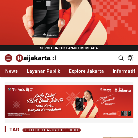
Haijakarta.id
Semua Tentang Jakarta Ada Disini!
News
Layanan Publik
Explore Jakarta
Informatif
TAG
FOTO KELUARGA DI STUDIO