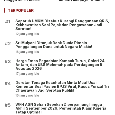
Meminjam Uang!
Termasuk?
TERPOPULER
Separuh UMKM Disebut Kurangi Penggunaan QRIS,
#1
Kekhawatiran Soal Pajak dan Pengawasan Jadi
Sorotan!
12 jam yang lalu
Sri Mulyani Ditunjuk Bank Dunia Pimpin
#2
Penggalangan Dana untuk Negara Miskin!
16 jam yang lalu
Harga Emas Pegadaian Kompak Turun, Galeri 24,
#3
Antam, dan UBS Melemah pada Perdagangan 5
Agustus 2026
17 jam yang lalu
Deretan Tenaga Kesehatan Minta Maaf Usai
#4
Komentar Soal Pasien BPJS Viral, Kasus Yurizal Tri
Chaerawan Jadi Sorotan Publik!
15 jam yang lalu
WFH ASN Sehari Sepekan Diperpanjang hingga
#5
Akhir September 2026, Pemerintah Klaim Kinerja
Tetap Optimal