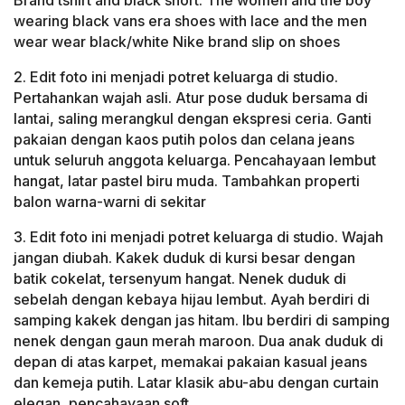
Brand tshirt and black short. The women and the boy
wearing black vans era shoes with lace and the men
wear wear black/white Nike brand slip on shoes
2. Edit foto ini menjadi potret keluarga di studio.
Pertahankan wajah asli. Atur pose duduk bersama di
lantai, saling merangkul dengan ekspresi ceria. Ganti
pakaian dengan kaos putih polos dan celana jeans
untuk seluruh anggota keluarga. Pencahayaan lembut
hangat, latar pastel biru muda. Tambahkan properti
balon warna-warni di sekitar
3. Edit foto ini menjadi potret keluarga di studio. Wajah
jangan diubah. Kakek duduk di kursi besar dengan
batik cokelat, tersenyum hangat. Nenek duduk di
sebelah dengan kebaya hijau lembut. Ayah berdiri di
samping kakek dengan jas hitam. Ibu berdiri di samping
nenek dengan gaun merah maroon. Dua anak duduk di
depan di atas karpet, memakai pakaian kasual jeans
dan kemeja putih. Latar klasik abu-abu dengan curtain
elegan, pencahayaan soft