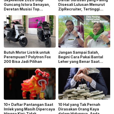
Guncang Istora Senayan,
Disesali Lulusan Menurut
Deretan Musisi Top
ZipRecruiter, Tertinggi
Indonesia hingga Dewa 19
Jurnalisme!
dan Raisa Bakal Tampil
Butuh Motor Listrik untuk
Jangan Sampai Salah,
Perempuan? Polytron Fox
Begini Cara Pakai Bantal
200 Bisa Jadi Pilihan
Leher yang Benar Saat
Mudik Kata Menkes!
10+ Daftar Pantangan Saat
10 Hal yang Tak Pernah
Imlek yang Masih Dipercaya
Dirasakan Orang Kaya
Hingga Kini: Tidak
dalam Hidupnya, Anda