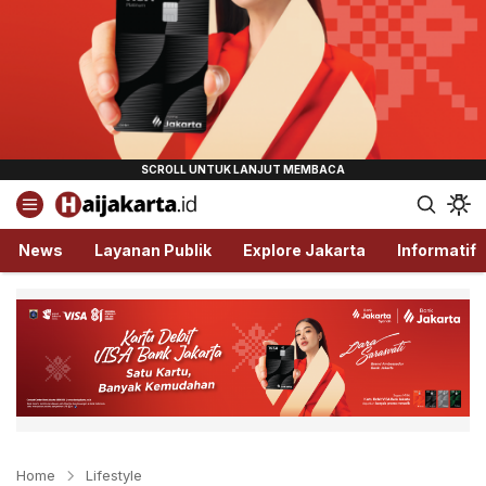
Haijakarta.id
Semua Tentang Jakarta Ada Disini!
News
Layanan Publik
Explore Jakarta
Informatif
Home
Lifestyle