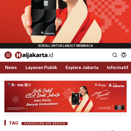
Haijakarta.id
Semua Tentang Jakarta Ada Disini!
News
Layanan Publik
Explore Jakarta
Informatif
TAG
GANGGUAN AIR BERSIH