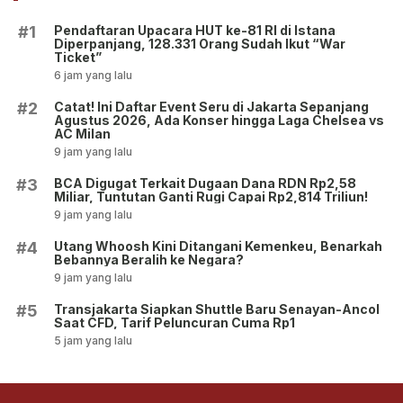
Pendaftaran Upacara HUT ke-81 RI di Istana
#1
Diperpanjang, 128.331 Orang Sudah Ikut “War
Ticket”
6 jam yang lalu
Catat! Ini Daftar Event Seru di Jakarta Sepanjang
#2
Agustus 2026, Ada Konser hingga Laga Chelsea vs
AC Milan
9 jam yang lalu
BCA Digugat Terkait Dugaan Dana RDN Rp2,58
#3
Miliar, Tuntutan Ganti Rugi Capai Rp2,814 Triliun!
9 jam yang lalu
Utang Whoosh Kini Ditangani Kemenkeu, Benarkah
#4
Bebannya Beralih ke Negara?
9 jam yang lalu
Transjakarta Siapkan Shuttle Baru Senayan-Ancol
#5
Saat CFD, Tarif Peluncuran Cuma Rp1
5 jam yang lalu