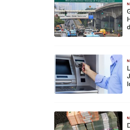
N
G
H
N
L
J
I
N