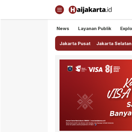
Haijakarta.id
Semua Tentang Jakarta Ada Di
News
Layanan Publik
Explo
Jakarta Pusat
Jakarta Selatan