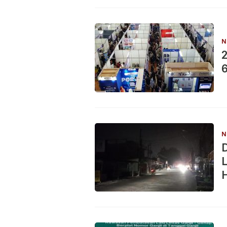
N
2
6
N
L
H