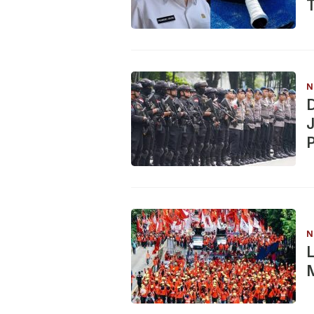
N
D
J
N
L
M