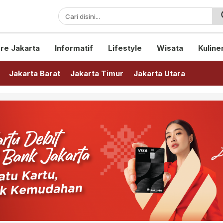
sini!
re Jakarta
Informatif
Lifestyle
Wisata
Kuline
Jakarta Barat
Jakarta Timur
Jakarta Utara