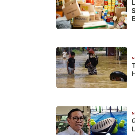
L
S
N
T
H
N
L