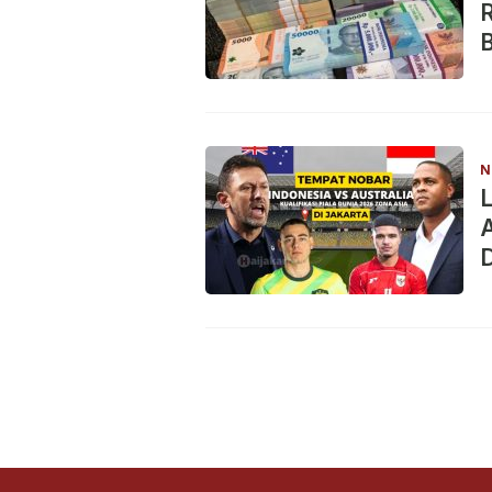
R
B
N
L
A
D