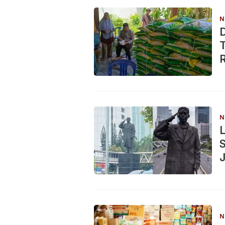
N
R
N
S
J
N