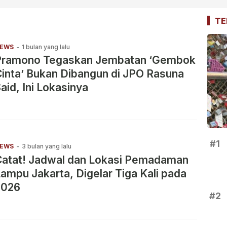
TE
EWS
-
1 bulan yang lalu
Pramono Tegaskan Jembatan ‘Gembok
inta’ Bukan Dibangun di JPO Rasuna
aid, Ini Lokasinya
#1
EWS
-
3 bulan yang lalu
Catat! Jadwal dan Lokasi Pemadaman
ampu Jakarta, Digelar Tiga Kali pada
2026
#2