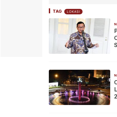
TAG
LOKASI
N
C
S
N
L