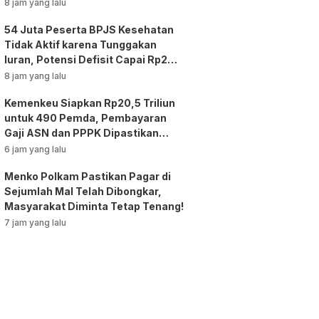
8 jam yang lalu
54 Juta Peserta BPJS Kesehatan
Tidak Aktif karena Tunggakan
Iuran, Potensi Defisit Capai Rp2
Triliun per Bulan!
8 jam yang lalu
Kemenkeu Siapkan Rp20,5 Triliun
untuk 490 Pemda, Pembayaran
Gaji ASN dan PPPK Dipastikan
Tetap Berjalan!
6 jam yang lalu
Menko Polkam Pastikan Pagar di
Sejumlah Mal Telah Dibongkar,
Masyarakat Diminta Tetap Tenang!
7 jam yang lalu