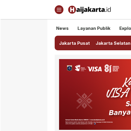
Haijakarta.id
Semua Tentang Jakarta Ada Di
News
Layanan Publik
Explo
Jakarta Pusat
Jakarta Selatan