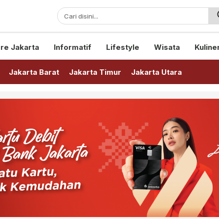
sini!
re Jakarta
Informatif
Lifestyle
Wisata
Kuline
Jakarta Barat
Jakarta Timur
Jakarta Utara