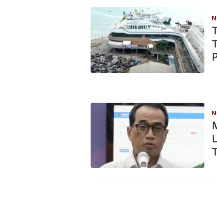
N
T
N
T