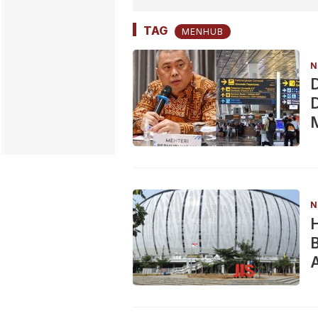
TAG
MENHUB
N
D
M
N
H
B