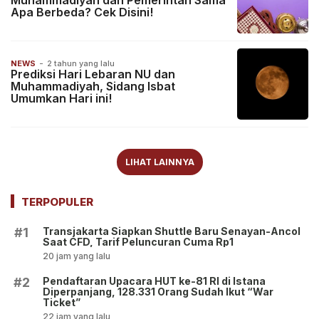
Muhammadiyah dan Pemerintah Sama
Apa Berbeda? Cek Disini!
NEWS
-
2 tahun yang lalu
Prediksi Hari Lebaran NU dan
Muhammadiyah, Sidang Isbat
Umumkan Hari ini!
LIHAT LAINNYA
TERPOPULER
Transjakarta Siapkan Shuttle Baru Senayan-Ancol
#1
Saat CFD, Tarif Peluncuran Cuma Rp1
20 jam yang lalu
Pendaftaran Upacara HUT ke-81 RI di Istana
#2
Diperpanjang, 128.331 Orang Sudah Ikut “War
Ticket”
22 jam yang lalu