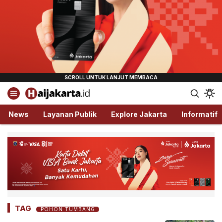
Haijakarta.id
Semua Tentang Jakarta Ada Disini!
News
Layanan Publik
Explore Jakarta
Informatif
TAG
POHON TUMBANG