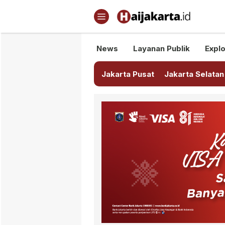
Haijakarta.id
Semua Tentang Jakarta Ada Di
News
Layanan Publik
Explo
Jakarta Pusat
Jakarta Selatan