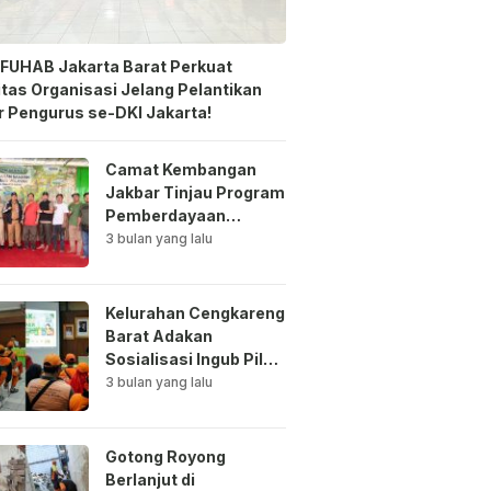
FUHAB Jakarta Barat Perkuat
itas Organisasi Jelang Pelantikan
 Pengurus se-DKI Jakarta!
Camat Kembangan
Jakbar Tinjau Program
Pemberdayaan
Lingkungan di Bale
3 bulan yang lalu
Mawar Mewangi RW
03
Kelurahan Cengkareng
Barat Adakan
Sosialisasi Ingub Pilah
Sampah Kepada PPSU
3 bulan yang lalu
dan RPTRA
Gotong Royong
Berlanjut di