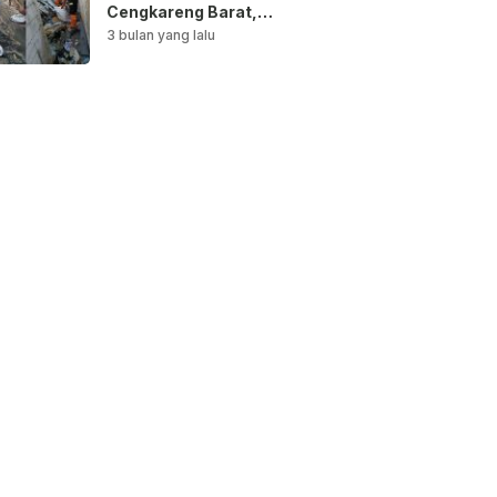
Cengkareng Barat,
Saluran Air
3 bulan yang lalu
Dibersihkan untuk
Antisipasi Genangan