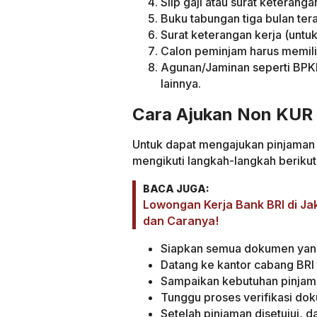
Slip gaji atau surat keterang
Buku tabungan tiga bulan tera
Surat keterangan kerja (untu
Calon peminjam harus memili
Agunan/Jaminan seperti BPKB 
lainnya.
Cara Ajukan Non KUR
Untuk dapat mengajukan pinjaman
mengikuti langkah-langkah berikut 
BACA JUGA:
Lowongan Kerja Bank BRI di Jak
dan Caranya!
Siapkan semua dokumen yang
Datang ke kantor cabang BRI 
Sampaikan kebutuhan pinjam
Tunggu proses verifikasi do
Setelah pinjaman disetujui, 