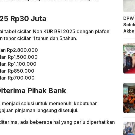
25 Rp30 Juta
DPW 
Solid
nai tabel cicilan Non KUR BRI 2025 dengan plafon
Akbar
tenor cicilan 1 tahun dan 5 tahun.
ulan Rp2.800.000
ulan Rp1.500.000
ulan Rp1.100.000
bulan Rp850.000
bulan Rp700.000
iterima Pihak Bank
 menjadi solusi untuk memenuhi kebutuhan
ajuan pinjaman langsung disetujui.
terima, ada beberapa hal yang perlu diperhatikan