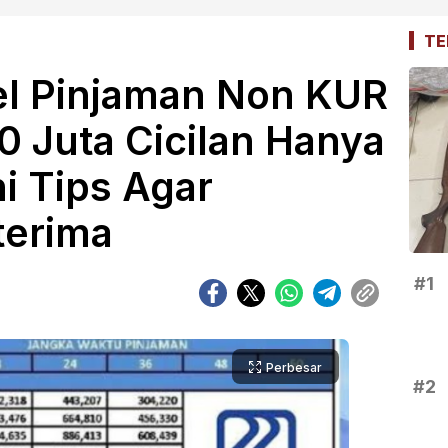
TE
el Pinjaman Non KUR
0 Juta Cicilan Hanya
i Tips Agar
terima
#1
Perbesar
#2