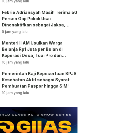
Investigasi!
10 jam yang lalu
Febrie Adriansyah Masih Terima 50
Persen Gaji Pokok Usai
Dinonaktifkan sebagai Jaksa,
Tunjangan ASN Dihentikan!
9 jam yang lalu
Menteri HAM Usulkan Warga
Belanja Rp1 Juta per Bulan di
Koperasi Desa, Tuai Pro dan
Kontra!
10 jam yang lalu
Pemerintah Kaji Kepesertaan BPJS
Kesehatan Aktif sebagai Syarat
Pembuatan Paspor hingga SIM!
10 jam yang lalu