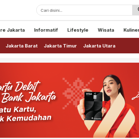
sini!
re Jakarta
Informatif
Lifestyle
Wisata
Kuline
Jakarta Barat
Jakarta Timur
Jakarta Utara