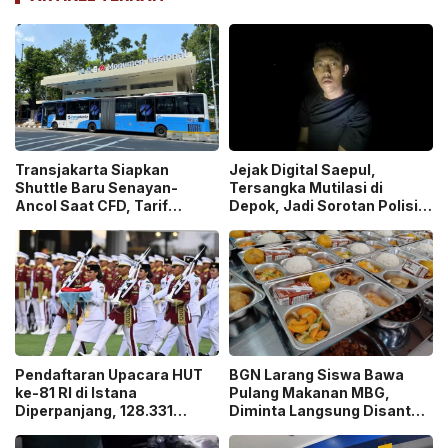
Transjakarta Siapkan
Jejak Digital Saepul,
Shuttle Baru Senayan-
Tersangka Mutilasi di
Ancol Saat CFD, Tarif
Depok, Jadi Sorotan Polisi
Peluncuran Cuma Rp1
Ungkap Motif Pembunuhan!
Pendaftaran Upacara HUT
BGN Larang Siswa Bawa
ke-81 RI di Istana
Pulang Makanan MBG,
Diperpanjang, 128.331
Diminta Langsung Disantap
Orang Sudah Ikut “War
di Sekolah!
Ticket”