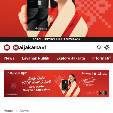
Haijakarta.id
Semua Tentang Jakarta Ada Disini!
News
Layanan Publik
Explore Jakarta
Informatif
Home
News