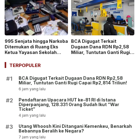
995 Senjata hingga Narkoba
BCA Digugat Terkait
Ditemukan di Ruang Eks
Dugaan Dana RDN Rp2,58
Ketua Yayasan Sekolah
Miliar, Tuntutan Ganti Rugi
Jaksel, Disebut untuk
Capai Rp2,814 Triliun!
Ekskul Menembak!
TERPOPULER
BCA Digugat Terkait Dugaan Dana RDN Rp2,58
#1
Miliar, Tuntutan Ganti Rugi Capai Rp2,814 Triliun!
6 jam yang lalu
Pendaftaran Upacara HUT ke-81 RI di Istana
#2
Diperpanjang, 128.331 Orang Sudah Ikut “War
Ticket”
4 jam yang lalu
Utang Whoosh Kini Ditangani Kemenkeu, Benarkah
#3
Bebannya Beralih ke Negara?
7 jam yang lalu