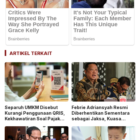
ARTIKEL TERKAIT
Separuh UMKM Disebut
Febrie Adriansyah Resmi
Kurangi Penggunaan QRIS,
Diberhentikan Sementara
Kekhawatiran Soal Pajak
sebagai Jaksa, Kuasa
dan Pengawasan Jadi
Hukum Tempuh Jalur
Sorotan!
Praperadilan!