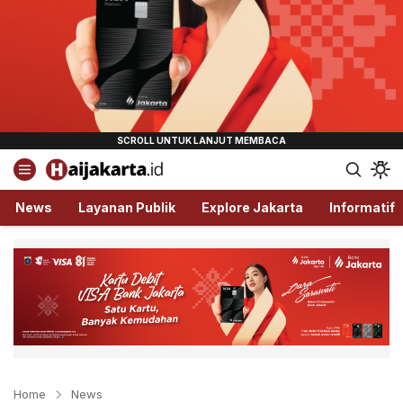
Haijakarta.id
Semua Tentang Jakarta Ada Disini!
News
Layanan Publik
Explore Jakarta
Informatif
Home
News