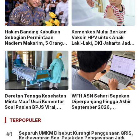
Hakim Banding Kabulkan
Kemenkes Mulai Berikan
Sebagian Permintaan
Vaksin HPV untuk Anak
Nadiem Makarim, 5 Orang
Laki-Laki, DKI Jakarta Jadi
Akan Diperiksa Ulang dalam
Wilayah Perdana Program
Kasus Chromebook!
BIAS 2026
Deretan Tenaga Kesehatan
WFH ASN Sehari Sepekan
Minta Maaf Usai Komentar
Diperpanjang hingga Akhir
Soal Pasien BPJS Viral,
September 2026,
Kasus Yurizal Tri
Pemerintah Klaim Kinerja
Chaerawan Jadi Sorotan
Tetap Optimal
TERPOPULER
Publik!
Separuh UMKM Disebut Kurangi Penggunaan QRIS,
#1
Kekhawatiran Soal Pajak dan Pengawasan Jadi