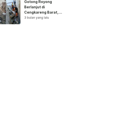
Gotong Royong
Berlanjut di
Cengkareng Barat,
Saluran Air
3 bulan yang lalu
Dibersihkan untuk
Antisipasi Genangan