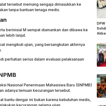
 alat tersebut memang sengaja dimasukkan ke
askan tanpa bantuan tenaga medis.
ian
DPW 
Solid
rta berinisial M sempat diamankan dan dibawa ke
Akbar
 lebih lanjut.
t mengikuti ujian, yang bersangkutan akhirnya
.
adi perhatian serius dalam evaluasi pelaksanaan
 SNPMB
eksi Nasional Penerimaan Mahasiswa Baru (SNPMB)
n adanya temuan kecurangan tersebut.
t bantu dengar ini bukan karena kebutuhan medis,
elakukan kecurangan selama ujian.