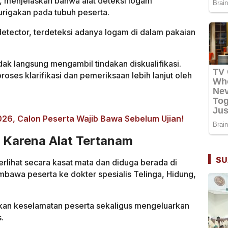
o, menjelaskan bahwa alat deteksi logam
igakan pada tubuh peserta.
etector, terdeteksi adanya logam di dalam pakaian
idak langsung mengambil tindakan diskualifikasi.
roses klarifikasi dan pemeriksaan lebih lanjut oleh
6, Calon Peserta Wajib Bawa Sebelum Ujian!
 Karena Alat Tertanam
SU
erlihat secara kasat mata dan diduga berada di
embawa peserta ke dokter spesialis Telinga, Hidung,
ikan keselamatan peserta sekaligus mengeluarkan
.