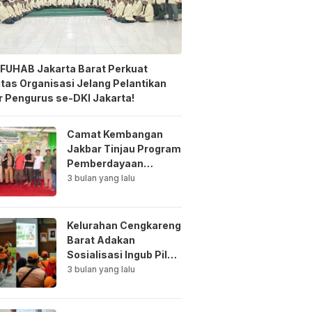
FUHAB Jakarta Barat Perkuat
itas Organisasi Jelang Pelantikan
 Pengurus se-DKI Jakarta!
Camat Kembangan
Jakbar Tinjau Program
Pemberdayaan
Lingkungan di Bale
3 bulan yang lalu
Mawar Mewangi RW
03
Kelurahan Cengkareng
Barat Adakan
Sosialisasi Ingub Pilah
Sampah Kepada PPSU
3 bulan yang lalu
dan RPTRA