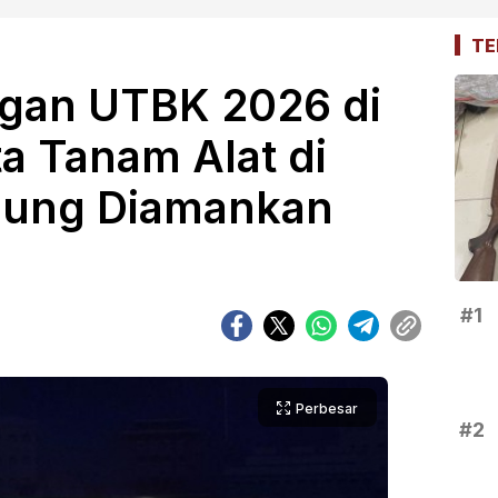
TE
ngan UTBK 2026 di
a Tanam Alat di
ujung Diamankan
#1
Perbesar
#2