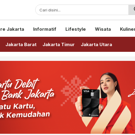
sini!
re Jakarta
Informatif
Lifestyle
Wisata
Kuline
Jakarta Barat
Jakarta Timur
Jakarta Utara