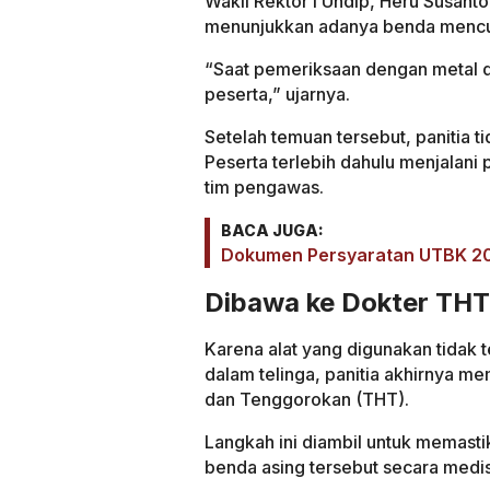
Wakil Rektor I Undip, Heru Susant
menunjukkan adanya benda mencur
“Saat pemeriksaan dengan metal d
peserta,” ujarnya.
Setelah temuan tersebut, panitia t
Peserta terlebih dahulu menjalani p
tim pengawas.
BACA JUGA:
Dokumen Persyaratan UTBK 202
Dibawa ke Dokter THT
Karena alat yang digunakan tidak t
dalam telinga, panitia akhirnya m
dan Tenggorokan (THT).
Langkah ini diambil untuk memast
benda asing tersebut secara medis