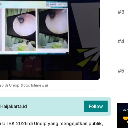
#3
#4
#5
6 di Undip (foto: Istimewa)
aijakarta.id
Follow
n UTBK 2026 di Undip yang mengejutkan publik,