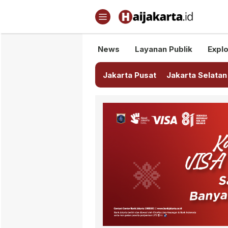
Haijakarta.id
Semua Tentang Jakarta Ada Di
News
Layanan Publik
Explo
Jakarta Pusat
Jakarta Selatan