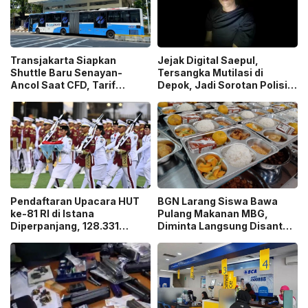
Transjakarta Siapkan
Jejak Digital Saepul,
Shuttle Baru Senayan-
Tersangka Mutilasi di
Ancol Saat CFD, Tarif
Depok, Jadi Sorotan Polisi
Peluncuran Cuma Rp1
Ungkap Motif Pembunuhan!
Pendaftaran Upacara HUT
BGN Larang Siswa Bawa
ke-81 RI di Istana
Pulang Makanan MBG,
Diperpanjang, 128.331
Diminta Langsung Disantap
Orang Sudah Ikut “War
di Sekolah!
Ticket”