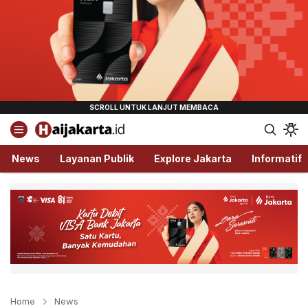
Haijakarta.id
Semua Tentang Jakarta Ada Disini!
News
Layanan Publik
Explore Jakarta
Informatif
Home
News