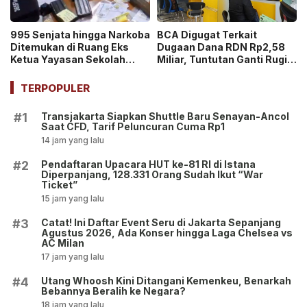
995 Senjata hingga Narkoba
BCA Digugat Terkait
Ditemukan di Ruang Eks
Dugaan Dana RDN Rp2,58
Ketua Yayasan Sekolah
Miliar, Tuntutan Ganti Rugi
Jaksel, Disebut untuk
Capai Rp2,814 Triliun!
Ekskul Menembak!
TERPOPULER
Transjakarta Siapkan Shuttle Baru Senayan-Ancol
#1
Saat CFD, Tarif Peluncuran Cuma Rp1
14 jam yang lalu
Pendaftaran Upacara HUT ke-81 RI di Istana
#2
Diperpanjang, 128.331 Orang Sudah Ikut “War
Ticket”
15 jam yang lalu
Catat! Ini Daftar Event Seru di Jakarta Sepanjang
#3
Agustus 2026, Ada Konser hingga Laga Chelsea vs
AC Milan
17 jam yang lalu
Utang Whoosh Kini Ditangani Kemenkeu, Benarkah
#4
Bebannya Beralih ke Negara?
18 jam yang lalu