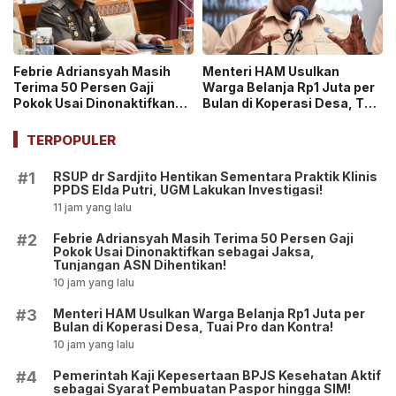
Febrie Adriansyah Masih
Menteri HAM Usulkan
Terima 50 Persen Gaji
Warga Belanja Rp1 Juta per
Pokok Usai Dinonaktifkan
Bulan di Koperasi Desa, Tuai
sebagai Jaksa, Tunjangan
Pro dan Kontra!
ASN Dihentikan!
TERPOPULER
RSUP dr Sardjito Hentikan Sementara Praktik Klinis
#1
PPDS Elda Putri, UGM Lakukan Investigasi!
11 jam yang lalu
Febrie Adriansyah Masih Terima 50 Persen Gaji
#2
Pokok Usai Dinonaktifkan sebagai Jaksa,
Tunjangan ASN Dihentikan!
10 jam yang lalu
Menteri HAM Usulkan Warga Belanja Rp1 Juta per
#3
Bulan di Koperasi Desa, Tuai Pro dan Kontra!
10 jam yang lalu
Pemerintah Kaji Kepesertaan BPJS Kesehatan Aktif
#4
sebagai Syarat Pembuatan Paspor hingga SIM!