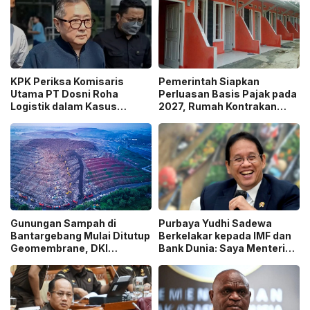
KPK Periksa Komisaris
Pemerintah Siapkan
Utama PT Dosni Roha
Perluasan Basis Pajak pada
Logistik dalam Kasus
2027, Rumah Kontrakan
Dugaan Korupsi
Masuk Potensi
Pengangkutan Bansos!
Pengawasan!
Gunungan Sampah di
Purbaya Yudhi Sadewa
Bantargebang Mulai Ditutup
Berkelakar kepada IMF dan
Geomembrane, DKI
Bank Dunia: Saya Menteri
Percepat Penghentian
Keuangan Paling Tidak
Sistem Open Dumping!
Beruntung di Dunia!