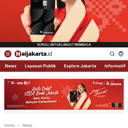
Haijakarta.id
Semua Tentang Jakarta Ada Disini!
News
Layanan Publik
Explore Jakarta
Informatif
Home
News