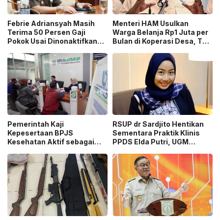
Febrie Adriansyah Masih
Menteri HAM Usulkan
Terima 50 Persen Gaji
Warga Belanja Rp1 Juta per
Pokok Usai Dinonaktifkan
Bulan di Koperasi Desa, Tuai
sebagai Jaksa, Tunjangan
Pro dan Kontra!
ASN Dihentikan!
Pemerintah Kaji
RSUP dr Sardjito Hentikan
Kepesertaan BPJS
Sementara Praktik Klinis
Kesehatan Aktif sebagai
PPDS Elda Putri, UGM
Syarat Pembuatan Paspor
Lakukan Investigasi!
hingga SIM!