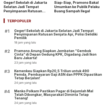
Geger! Sekolah di Jakarta
Siap-Siap, Pramono Bakal
Selatan Jadi Tempat
Umumkan ke Publik Pelaku
Penyimpanan Ratusan
Buang Sampah Ilegal
Senjata Api, Polisi Selidiki
Pemilik
TERPOPULER
Geger! Sekolah di Jakarta Selatan Jadi Tempat
#1
Penyimpanan Ratusan Senjata Api, Polisi Selidiki
Pemilik
18 jam yang lalu
Pramono Anung Siapkan Jembatan “Gembok
#2
Cinta” di Depan Gedung KPK, Digadang Jadi Ikon
Baru Jakarta!
23 jam yang lalu
Kemenkeu Siapkan Rp20,5 Triliun untuk 490
#3
Pemda, Pembayaran Gaji ASN dan PPPK Dipastikan
Tetap Berjalan!
24 jam yang lalu
Menko Polkam Pastikan Pagar di Sejumlah Mal
#4
Telah Dibongkar, Masyarakat Diminta Tetap
Tenang!
24 jam yang lalu