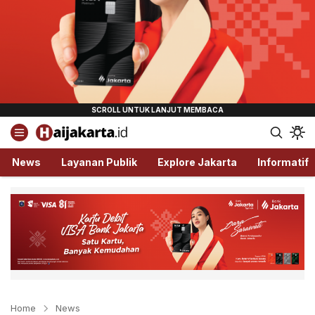
Haijakarta.id
Semua Tentang Jakarta Ada Disini!
News
Layanan Publik
Explore Jakarta
Informatif
Home
News