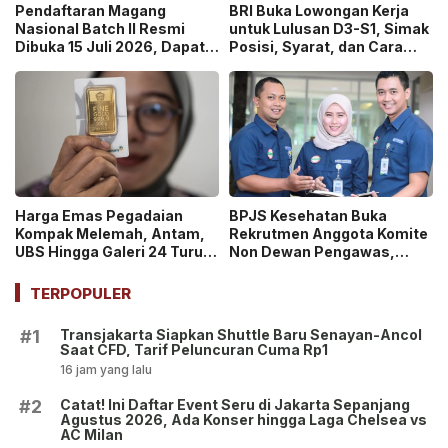
Pendaftaran Magang
BRI Buka Lowongan Kerja
Nasional Batch II Resmi
untuk Lulusan D3-S1, Simak
Dibuka 15 Juli 2026, Dapat
Posisi, Syarat, dan Cara
Uang Saku Setara UMP!
Daftarnya
Harga Emas Pegadaian
BPJS Kesehatan Buka
Kompak Melemah, Antam,
Rekrutmen Anggota Komite
UBS Hingga Galeri 24 Turun
Non Dewan Pengawas,
pada 14 Juli 2026
Dibuka hingga 18 Juli 2026!
TERPOPULER
Transjakarta Siapkan Shuttle Baru Senayan-Ancol
#1
Saat CFD, Tarif Peluncuran Cuma Rp1
16 jam yang lalu
Catat! Ini Daftar Event Seru di Jakarta Sepanjang
#2
Agustus 2026, Ada Konser hingga Laga Chelsea vs
AC Milan