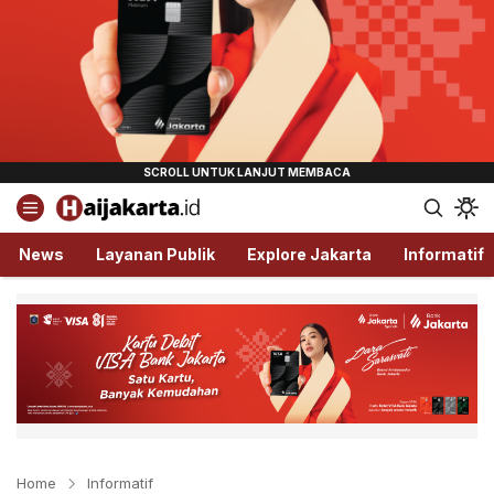
Haijakarta.id
Semua Tentang Jakarta Ada Disini!
News
Layanan Publik
Explore Jakarta
Informatif
Home
Informatif