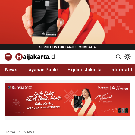
Haijakarta.id
Semua Tentang Jakarta Ada Disini!
News
Layanan Publik
Explore Jakarta
Informatif
Home
News