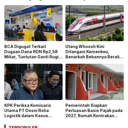
di Sekolah!
Jaksel, Disebut untuk
Ekskul Menembak!
BCA Digugat Terkait
Utang Whoosh Kini
Dugaan Dana RDN Rp2,58
Ditangani Kemenkeu,
Miliar, Tuntutan Ganti Rugi
Benarkah Bebannya Beralih
Capai Rp2,814 Triliun!
ke Negara?
KPK Periksa Komisaris
Pemerintah Siapkan
Utama PT Dosni Roha
Perluasan Basis Pajak pada
Logistik dalam Kasus
2027, Rumah Kontrakan
Dugaan Korupsi
Masuk Potensi
Pengangkutan Bansos!
Pengawasan!
TERPOPULER