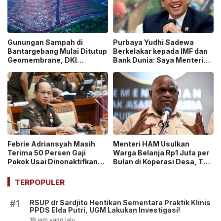
Gunungan Sampah di
Purbaya Yudhi Sadewa
Bantargebang Mulai Ditutup
Berkelakar kepada IMF dan
Geomembrane, DKI
Bank Dunia: Saya Menteri
Percepat Penghentian
Keuangan Paling Tidak
Sistem Open Dumping!
Beruntung di Dunia!
Febrie Adriansyah Masih
Menteri HAM Usulkan
Terima 50 Persen Gaji
Warga Belanja Rp1 Juta per
Pokok Usai Dinonaktifkan
Bulan di Koperasi Desa, Tuai
sebagai Jaksa, Tunjangan
Pro dan Kontra!
ASN Dihentikan!
TERPOPULER
RSUP dr Sardjito Hentikan Sementara Praktik Klinis
#1
PPDS Elda Putri, UGM Lakukan Investigasi!
18 jam yang lalu