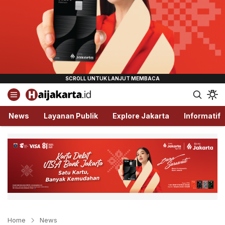
Haijakarta.id
Semua Tentang Jakarta Ada Disini!
News
Layanan Publik
Explore Jakarta
Informatif
Home
News