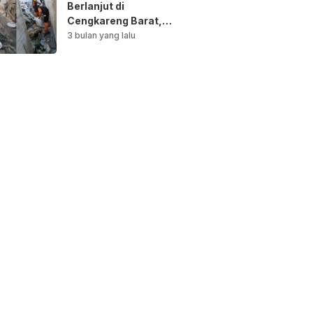
Berlanjut di
Cengkareng Barat,
Saluran Air
3 bulan yang lalu
Dibersihkan untuk
Antisipasi Genangan