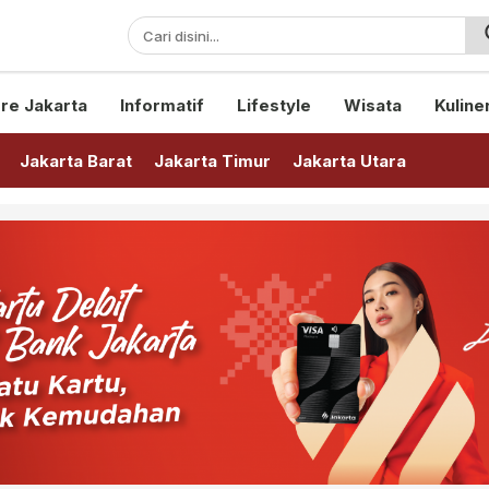
sini!
re Jakarta
Informatif
Lifestyle
Wisata
Kuline
Jakarta Barat
Jakarta Timur
Jakarta Utara