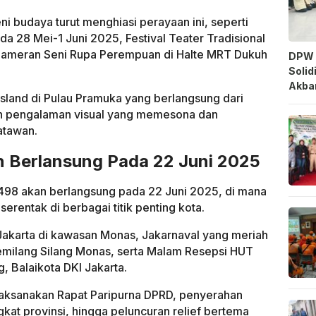
i budaya turut menghiasi perayaan ini, seperti
a 28 Mei-1 Juni 2025, Festival Teater Tradisional
 Pameran Seni Rupa Perempuan di Halte MRT Dukuh
DPW 
.
Solid
Akbar
n Island di Pulau Pramuka yang berlangsung dari
n pengalaman visual yang memesona dan
atawan.
 Berlansung Pada 22 Juni 2025
498 akan berlangsung pada 22 Juni 2025, di mana
erentak di berbagai titik penting kota.
Jakarta di kawasan Monas, Jakarnaval yang meriah
emilang Silang Monas, serta Malam Resepsi HUT
, Balaikota DKI Jakarta.
ilaksanakan Rapat Paripurna DPRD, penyerahan
kat provinsi, hingga peluncuran relief bertema