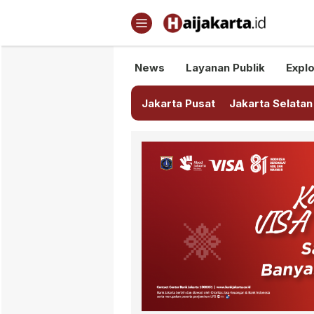
Haijakarta.id
Semua Tentang Jakarta Ada Di
News
Layanan Publik
Explo
Jakarta Pusat
Jakarta Selatan