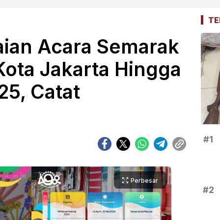
TE
aian Acara Semarak
ota Jakarta Hingga
25, Catat
#1
Perbesar
#2