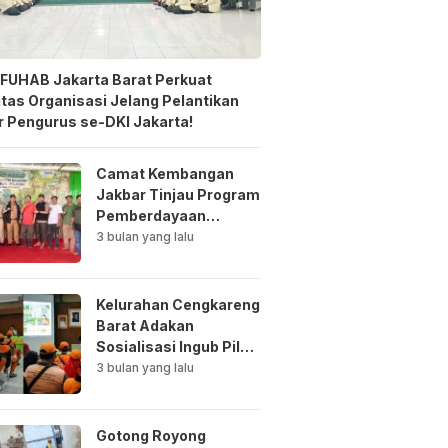
FUHAB Jakarta Barat Perkuat
itas Organisasi Jelang Pelantikan
 Pengurus se-DKI Jakarta!
Camat Kembangan
Jakbar Tinjau Program
Pemberdayaan
Lingkungan di Bale
3 bulan yang lalu
Mawar Mewangi RW
03
Kelurahan Cengkareng
Barat Adakan
Sosialisasi Ingub Pilah
Sampah Kepada PPSU
3 bulan yang lalu
dan RPTRA
Gotong Royong